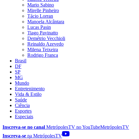
Mario Sabino
Mirelle Pinheiro
Tácio Lorran
Manoela Alcântara
Lucas Pasin
Tiago Pavinatto
Demétrio Vecchioli
Reinaldo Azevedo
Milena Teixeira
Rodrigo França
Brasil
DF
SP
MG
Mundo
Entretenimento
Vida & Estilo
Saúde
Ciência
Esportes
Especiais
Inscreva-se no canal
MetrópolesTV no
YouTube
MetrópolesTV
Inscreva-se
na MetrópolesTV