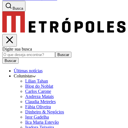
Busca
Digite sua busca
Buscar
Buscar
Últimas notícias
Colunistas
Lilian Tahan
Blog do Noblat
Carlos Carone
Andreza Matais
Claudia Meireles
Fábia Oliveira
Dinheiro & Negócios
Igor Gadelha
Ilca Maria Estevão
Isadora Teixeira