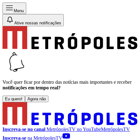
Menu
Ative nossas notificações
Você quer ficar por dentro das notícias mais importantes e receber
notificações em tempo real?
Eu quero!
Agora não
Inscreva-se no canal
MetrópolesTV no
YouTube
MetrópolesTV
Inscreva-se
na MetrópolesTV