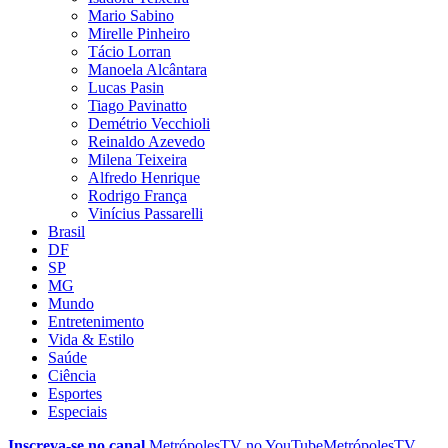
Mario Sabino
Mirelle Pinheiro
Tácio Lorran
Manoela Alcântara
Lucas Pasin
Tiago Pavinatto
Demétrio Vecchioli
Reinaldo Azevedo
Milena Teixeira
Alfredo Henrique
Rodrigo França
Vinícius Passarelli
Brasil
DF
SP
MG
Mundo
Entretenimento
Vida & Estilo
Saúde
Ciência
Esportes
Especiais
Inscreva-se no canal
MetrópolesTV no
YouTube
MetrópolesTV