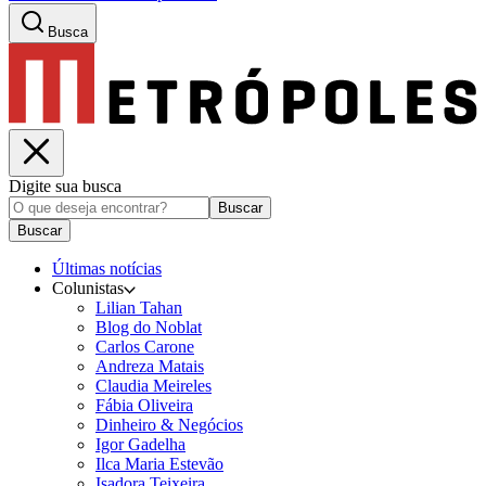
Busca
Digite sua busca
Buscar
Buscar
Últimas notícias
Colunistas
Lilian Tahan
Blog do Noblat
Carlos Carone
Andreza Matais
Claudia Meireles
Fábia Oliveira
Dinheiro & Negócios
Igor Gadelha
Ilca Maria Estevão
Isadora Teixeira