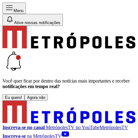
Menu
Ative nossas notificações
Você quer ficar por dentro das notícias mais importantes e receber
notificações em tempo real?
Eu quero!
Agora não
Inscreva-se no canal
MetrópolesTV no
YouTube
MetrópolesTV
Inscreva-se
na MetrópolesTV