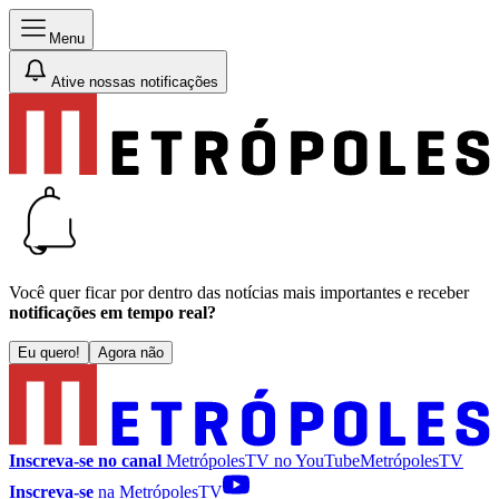
Menu
Ative nossas notificações
Você quer ficar por dentro das notícias mais importantes e receber
notificações em tempo real?
Eu quero!
Agora não
Inscreva-se no canal
MetrópolesTV no
YouTube
MetrópolesTV
Inscreva-se
na MetrópolesTV