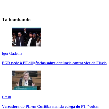
Tá bombando
Igor Gadelha
PGR pede à PF diligências sobre denúncia contra vice de Flávio
Brasil
Vereadora do PL em Curitiba manda colega do PT "voltar