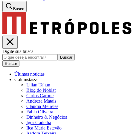
Busca
Digite sua busca
Buscar
Buscar
Últimas notícias
Colunistas
Lilian Tahan
Blog do Noblat
Carlos Carone
Andreza Matais
Claudia Meireles
Fábia Oliveira
Dinheiro & Negócios
Igor Gadelha
Ilca Maria Estevão
Isadora Teixeira