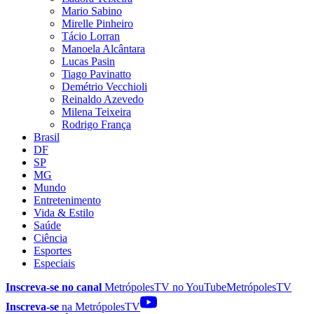
Mario Sabino
Mirelle Pinheiro
Tácio Lorran
Manoela Alcântara
Lucas Pasin
Tiago Pavinatto
Demétrio Vecchioli
Reinaldo Azevedo
Milena Teixeira
Rodrigo França
Brasil
DF
SP
MG
Mundo
Entretenimento
Vida & Estilo
Saúde
Ciência
Esportes
Especiais
Inscreva-se no canal
MetrópolesTV no
YouTube
MetrópolesTV
Inscreva-se
na MetrópolesTV