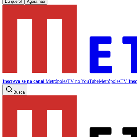
Eu quero!
Agora não
Inscreva-se no canal
MetrópolesTV no
YouTube
MetrópolesTV
Insc
Busca