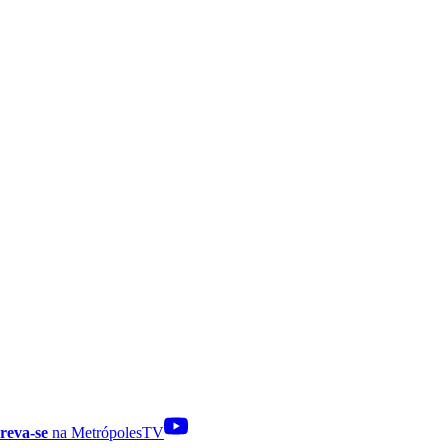
reva-se
na MetrópolesTV