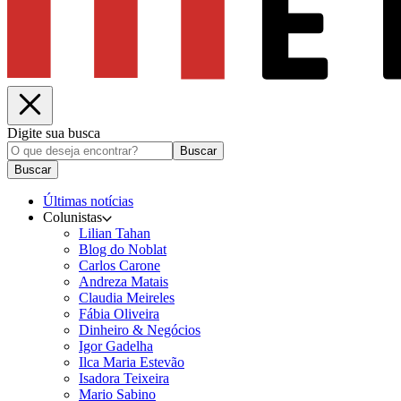
Digite sua busca
Buscar
Buscar
Últimas notícias
Colunistas
Lilian Tahan
Blog do Noblat
Carlos Carone
Andreza Matais
Claudia Meireles
Fábia Oliveira
Dinheiro & Negócios
Igor Gadelha
Ilca Maria Estevão
Isadora Teixeira
Mario Sabino