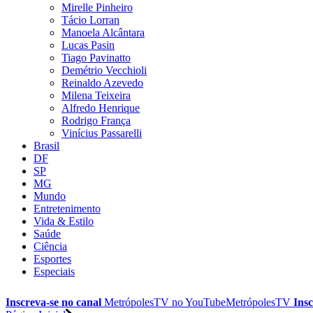
Mirelle Pinheiro
Tácio Lorran
Manoela Alcântara
Lucas Pasin
Tiago Pavinatto
Demétrio Vecchioli
Reinaldo Azevedo
Milena Teixeira
Alfredo Henrique
Rodrigo França
Vinícius Passarelli
Brasil
DF
SP
MG
Mundo
Entretenimento
Vida & Estilo
Saúde
Ciência
Esportes
Especiais
Inscreva-se no canal
MetrópolesTV no
YouTube
MetrópolesTV
Insc