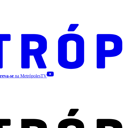
reva-se
na MetrópolesTV