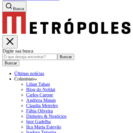
Busca
Digite sua busca
Buscar
Buscar
Últimas notícias
Colunistas
Lilian Tahan
Blog do Noblat
Carlos Carone
Andreza Matais
Claudia Meireles
Fábia Oliveira
Dinheiro & Negócios
Igor Gadelha
Ilca Maria Estevão
Isadora Teixeira