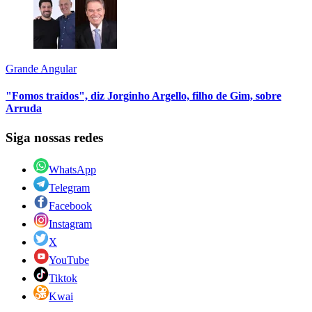
Grande Angular
"Fomos traídos", diz Jorginho Argello, filho de Gim, sobre
Arruda
Siga nossas redes
WhatsApp
Telegram
Facebook
Instagram
X
YouTube
Tiktok
Kwai