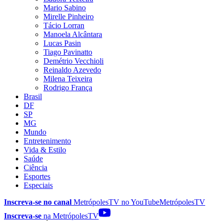
Mario Sabino
Mirelle Pinheiro
Tácio Lorran
Manoela Alcântara
Lucas Pasin
Tiago Pavinatto
Demétrio Vecchioli
Reinaldo Azevedo
Milena Teixeira
Rodrigo França
Brasil
DF
SP
MG
Mundo
Entretenimento
Vida & Estilo
Saúde
Ciência
Esportes
Especiais
Inscreva-se no canal
MetrópolesTV no
YouTube
MetrópolesTV
Inscreva-se
na MetrópolesTV