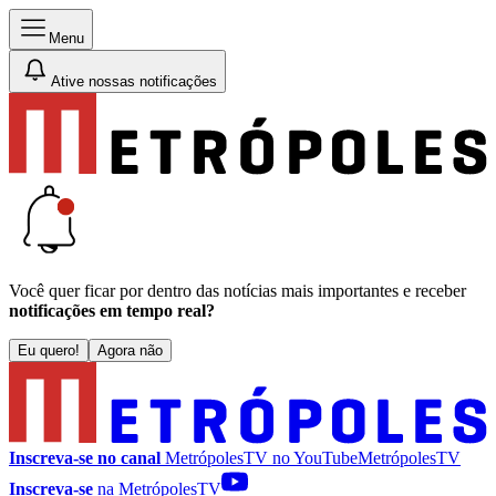
Menu
Ative nossas notificações
Você quer ficar por dentro das notícias mais importantes e receber
notificações em tempo real?
Eu quero!
Agora não
Inscreva-se no canal
MetrópolesTV no
YouTube
MetrópolesTV
Inscreva-se
na MetrópolesTV