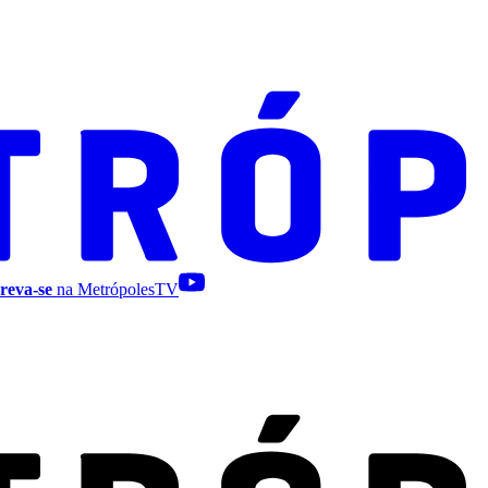
reva-se
na MetrópolesTV