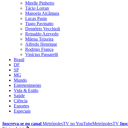
Mirelle Pinheiro
Tácio Lorran
Manoela Alcântara
Lucas Pasin
Tiago Pavinatto
Demétrio Vecchioli
Reinaldo Azevedo
Milena Teixeira
Alfredo Henrique
Rodrigo França
Vinícius Passarelli
Brasil
DF
SP
MG
Mundo
Entretenimento
Vida & Estilo
Saúde
Ciência
Esportes
Especiais
Inscreva-se no canal
MetrópolesTV no
YouTube
MetrópolesTV
Insc