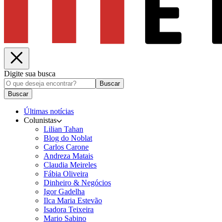
Digite sua busca
Buscar
Buscar
Últimas notícias
Colunistas
Lilian Tahan
Blog do Noblat
Carlos Carone
Andreza Matais
Claudia Meireles
Fábia Oliveira
Dinheiro & Negócios
Igor Gadelha
Ilca Maria Estevão
Isadora Teixeira
Mario Sabino