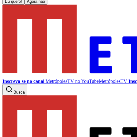
Eu quero!
Agora não
Inscreva-se no canal
MetrópolesTV no
YouTube
MetrópolesTV
Insc
Busca