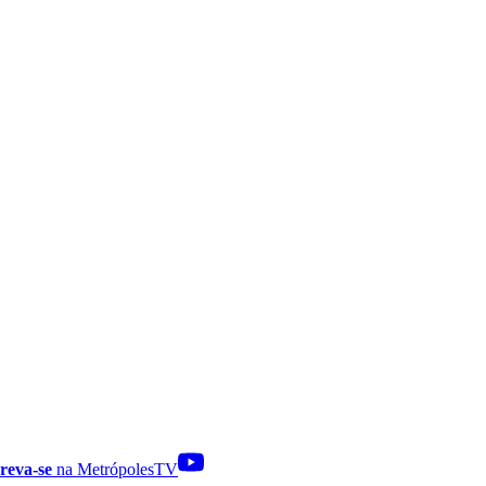
reva-se
na MetrópolesTV