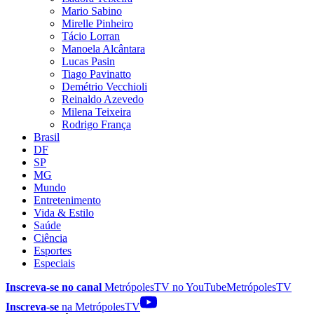
Mario Sabino
Mirelle Pinheiro
Tácio Lorran
Manoela Alcântara
Lucas Pasin
Tiago Pavinatto
Demétrio Vecchioli
Reinaldo Azevedo
Milena Teixeira
Rodrigo França
Brasil
DF
SP
MG
Mundo
Entretenimento
Vida & Estilo
Saúde
Ciência
Esportes
Especiais
Inscreva-se no canal
MetrópolesTV no
YouTube
MetrópolesTV
Inscreva-se
na MetrópolesTV