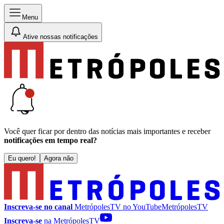
Menu
Ative nossas notificações
Você quer ficar por dentro das notícias mais importantes e receber
notificações em tempo real?
Eu quero!
Agora não
Inscreva-se no canal
MetrópolesTV no
YouTube
MetrópolesTV
Inscreva-se
na MetrópolesTV