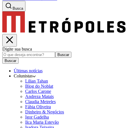
Busca
Digite sua busca
Buscar
Buscar
Últimas notícias
Colunistas
Lilian Tahan
Blog do Noblat
Carlos Carone
Andreza Matais
Claudia Meireles
Fábia Oliveira
Dinheiro & Negócios
Igor Gadelha
Ilca Maria Estevão
Isadora Teixeira