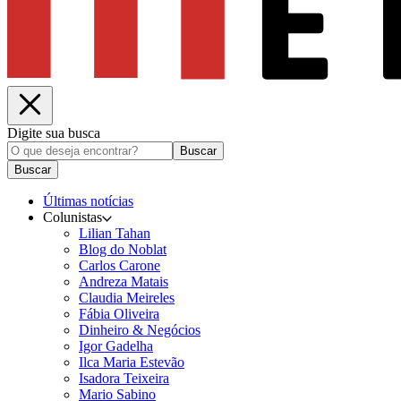
Digite sua busca
Buscar
Buscar
Últimas notícias
Colunistas
Lilian Tahan
Blog do Noblat
Carlos Carone
Andreza Matais
Claudia Meireles
Fábia Oliveira
Dinheiro & Negócios
Igor Gadelha
Ilca Maria Estevão
Isadora Teixeira
Mario Sabino