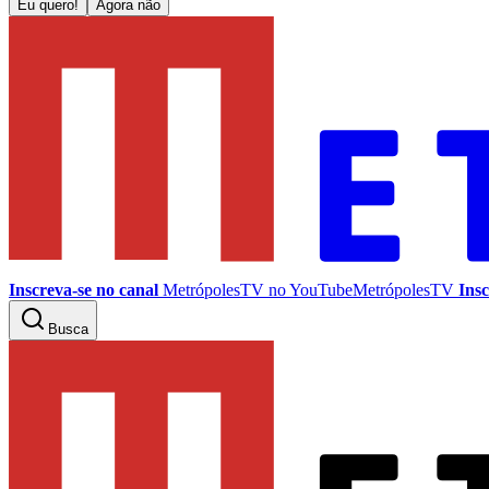
Eu quero!
Agora não
Inscreva-se no canal
MetrópolesTV no
YouTube
MetrópolesTV
Insc
Busca