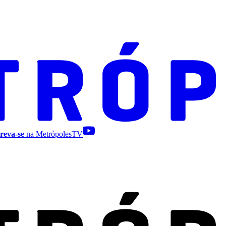
reva-se
na MetrópolesTV