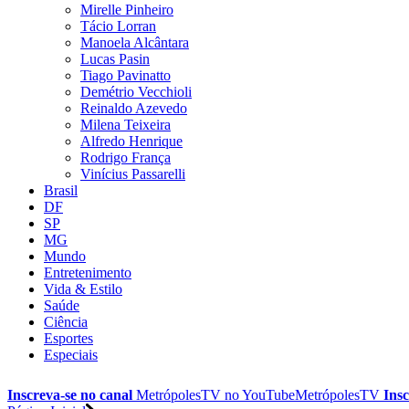
Mirelle Pinheiro
Tácio Lorran
Manoela Alcântara
Lucas Pasin
Tiago Pavinatto
Demétrio Vecchioli
Reinaldo Azevedo
Milena Teixeira
Alfredo Henrique
Rodrigo França
Vinícius Passarelli
Brasil
DF
SP
MG
Mundo
Entretenimento
Vida & Estilo
Saúde
Ciência
Esportes
Especiais
Inscreva-se no canal
MetrópolesTV no
YouTube
MetrópolesTV
Insc