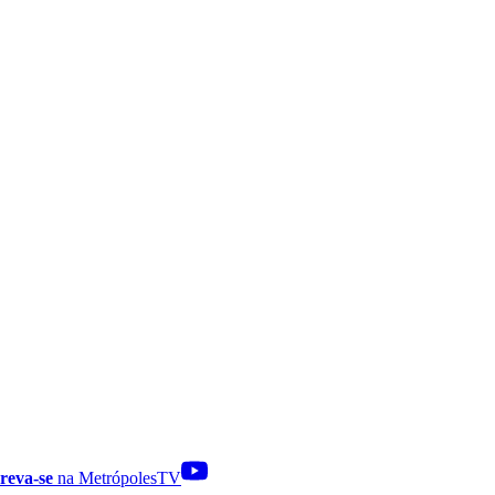
reva-se
na MetrópolesTV