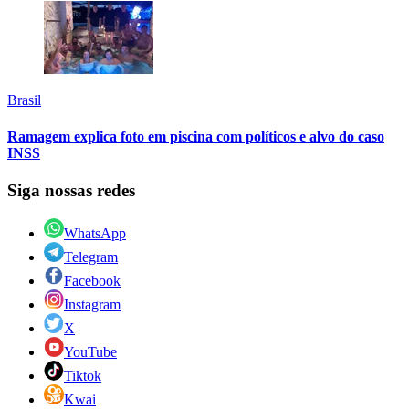
Brasil
Ramagem explica foto em piscina com políticos e alvo do caso
INSS
Siga nossas redes
WhatsApp
Telegram
Facebook
Instagram
X
YouTube
Tiktok
Kwai