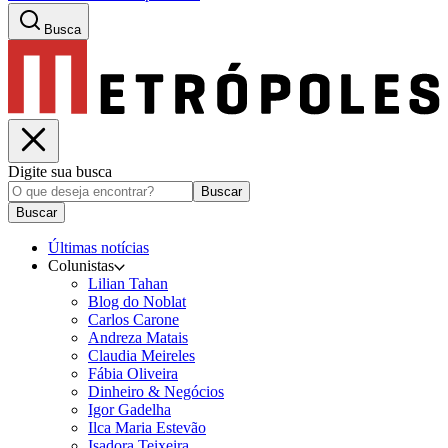
Busca
Digite sua busca
Buscar
Buscar
Últimas notícias
Colunistas
Lilian Tahan
Blog do Noblat
Carlos Carone
Andreza Matais
Claudia Meireles
Fábia Oliveira
Dinheiro & Negócios
Igor Gadelha
Ilca Maria Estevão
Isadora Teixeira