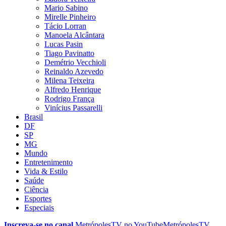
Mario Sabino
Mirelle Pinheiro
Tácio Lorran
Manoela Alcântara
Lucas Pasin
Tiago Pavinatto
Demétrio Vecchioli
Reinaldo Azevedo
Milena Teixeira
Alfredo Henrique
Rodrigo França
Vinícius Passarelli
Brasil
DF
SP
MG
Mundo
Entretenimento
Vida & Estilo
Saúde
Ciência
Esportes
Especiais
Inscreva-se no canal
MetrópolesTV no
YouTube
MetrópolesTV