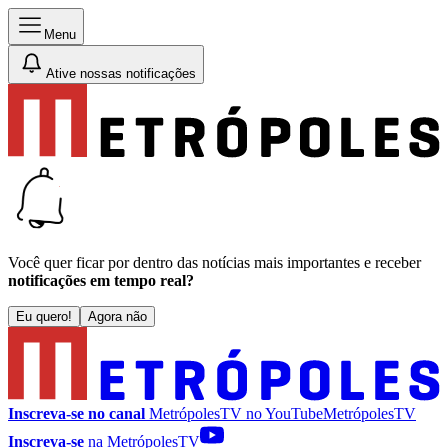
Menu
Ative nossas notificações
Você quer ficar por dentro das notícias mais importantes e receber
notificações em tempo real?
Eu quero!
Agora não
Inscreva-se no canal
MetrópolesTV no
YouTube
MetrópolesTV
Inscreva-se
na MetrópolesTV