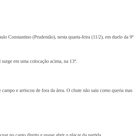
ulo Constantino (Prudentão), nesta quarta-feira (11/2), em duelo da 9ª
l surge em uma colocação acima, na 13ª.
 campo e arriscou de fora da área. O chute não saiu como queria mas
r no canto direito e quase abrir o placar da partida.