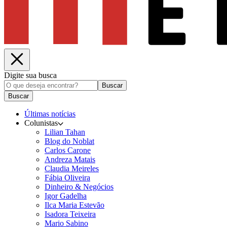
Digite sua busca
Buscar
Buscar
Últimas notícias
Colunistas
Lilian Tahan
Blog do Noblat
Carlos Carone
Andreza Matais
Claudia Meireles
Fábia Oliveira
Dinheiro & Negócios
Igor Gadelha
Ilca Maria Estevão
Isadora Teixeira
Mario Sabino