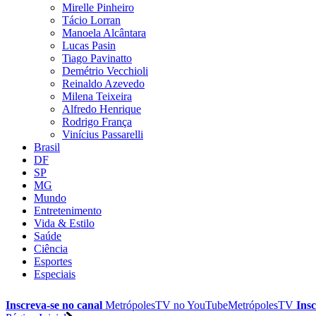
Mirelle Pinheiro
Tácio Lorran
Manoela Alcântara
Lucas Pasin
Tiago Pavinatto
Demétrio Vecchioli
Reinaldo Azevedo
Milena Teixeira
Alfredo Henrique
Rodrigo França
Vinícius Passarelli
Brasil
DF
SP
MG
Mundo
Entretenimento
Vida & Estilo
Saúde
Ciência
Esportes
Especiais
Inscreva-se no canal
MetrópolesTV no
YouTube
MetrópolesTV
Insc