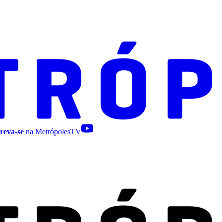
reva-se
na MetrópolesTV