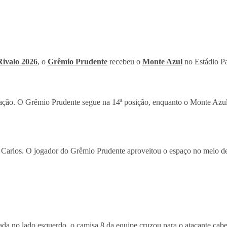
Rivalo 2026
, o
Grêmio Prudente
recebeu o
Monte Azul
no Estádio Pa
icação. O Grêmio Prudente segue na 14ª posição, enquanto o Monte Azu
 Carlos. O jogador do Grêmio Prudente aproveitou o espaço no meio de
no lado esquerdo, o camisa 8 da equipe cruzou para o atacante cabecea