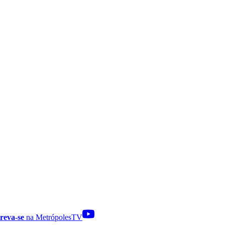
reva-se
na MetrópolesTV