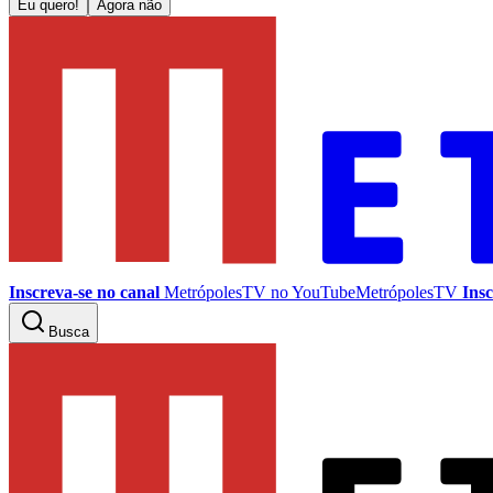
Eu quero!
Agora não
Inscreva-se no canal
MetrópolesTV no
YouTube
MetrópolesTV
Insc
Busca