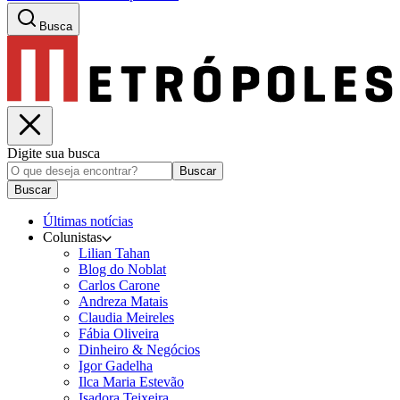
Busca
Digite sua busca
Buscar
Buscar
Últimas notícias
Colunistas
Lilian Tahan
Blog do Noblat
Carlos Carone
Andreza Matais
Claudia Meireles
Fábia Oliveira
Dinheiro & Negócios
Igor Gadelha
Ilca Maria Estevão
Isadora Teixeira