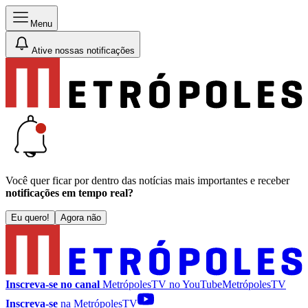
Menu
Ative nossas notificações
Você quer ficar por dentro das notícias mais importantes e receber
notificações em tempo real?
Eu quero!
Agora não
Inscreva-se no canal
MetrópolesTV no
YouTube
MetrópolesTV
Inscreva-se
na MetrópolesTV