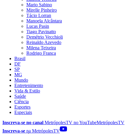
Mario Sabino
Mirelle Pinheiro
Tácio Lorran
Manoela Alcântara
Lucas Pasin
Tiago Pavinatto
Demétrio Vecchioli
Reinaldo Azevedo
Milena Teixeira
Rodrigo França
Brasil
DF
SP
MG
Mundo
Entretenimento
Vida & Estilo
Saúde
Ciência
Esportes
Especiais
Inscreva-se no canal
MetrópolesTV no
YouTube
MetrópolesTV
Inscreva-se
na MetrópolesTV