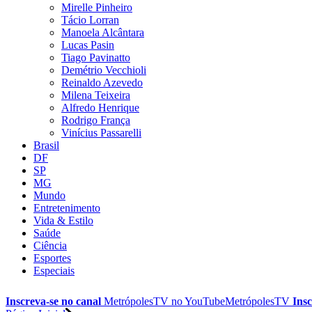
Mirelle Pinheiro
Tácio Lorran
Manoela Alcântara
Lucas Pasin
Tiago Pavinatto
Demétrio Vecchioli
Reinaldo Azevedo
Milena Teixeira
Alfredo Henrique
Rodrigo França
Vinícius Passarelli
Brasil
DF
SP
MG
Mundo
Entretenimento
Vida & Estilo
Saúde
Ciência
Esportes
Especiais
Inscreva-se no canal
MetrópolesTV no
YouTube
MetrópolesTV
Insc