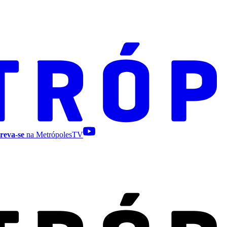
reva-se
na MetrópolesTV