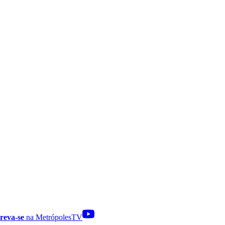
reva-se
na MetrópolesTV