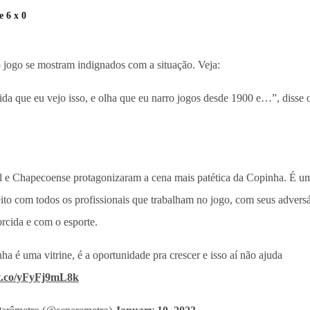
 6 x 0
o jogo se mostram indignados com a situação. Veja:
da que eu vejo isso, e olha que eu narro jogos desde 1900 e…”, disse o
l e Chapecoense protagonizaram a cena mais patética da Copinha. É um
ito com todos os profissionais que trabalham no jogo, com seus adversá
orcida e com o esporte.
a é uma vitrine, é a oportunidade pra crescer e isso aí não ajuda
/t.co/yFyFj9mL8k