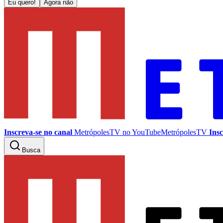
Eu quero!
Agora não
Inscreva-se no canal
MetrópolesTV no
YouTube
MetrópolesTV
Insc
Busca