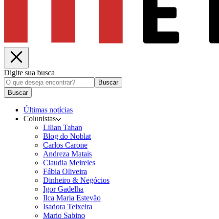
Digite sua busca
Buscar
Buscar
Últimas notícias
Colunistas
Lilian Tahan
Blog do Noblat
Carlos Carone
Andreza Matais
Claudia Meireles
Fábia Oliveira
Dinheiro & Negócios
Igor Gadelha
Ilca Maria Estevão
Isadora Teixeira
Mario Sabino