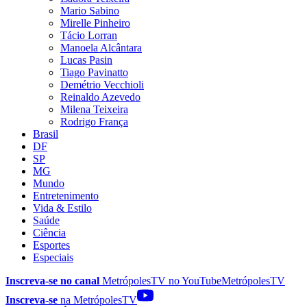
Mario Sabino
Mirelle Pinheiro
Tácio Lorran
Manoela Alcântara
Lucas Pasin
Tiago Pavinatto
Demétrio Vecchioli
Reinaldo Azevedo
Milena Teixeira
Rodrigo França
Brasil
DF
SP
MG
Mundo
Entretenimento
Vida & Estilo
Saúde
Ciência
Esportes
Especiais
Inscreva-se no canal
MetrópolesTV no
YouTube
MetrópolesTV
Inscreva-se
na MetrópolesTV