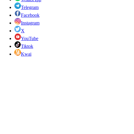
Telegram
Facebook
Instagram
X
YouTube
Tiktok
Kwai