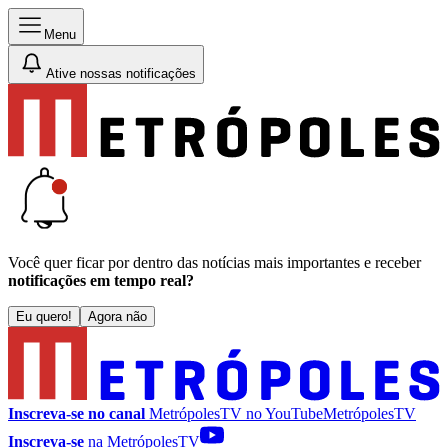
Menu
Ative nossas notificações
Você quer ficar por dentro das notícias mais importantes e receber
notificações em tempo real?
Eu quero!
Agora não
Inscreva-se no canal
MetrópolesTV no
YouTube
MetrópolesTV
Inscreva-se
na MetrópolesTV