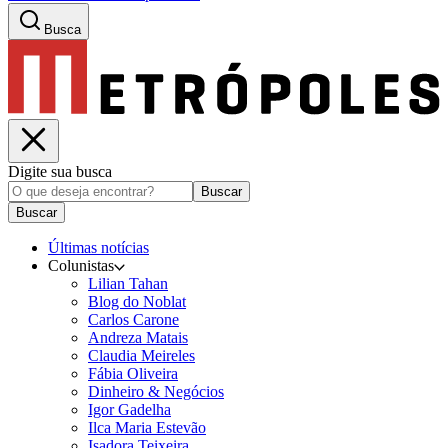
Busca
Digite sua busca
Buscar
Buscar
Últimas notícias
Colunistas
Lilian Tahan
Blog do Noblat
Carlos Carone
Andreza Matais
Claudia Meireles
Fábia Oliveira
Dinheiro & Negócios
Igor Gadelha
Ilca Maria Estevão
Isadora Teixeira