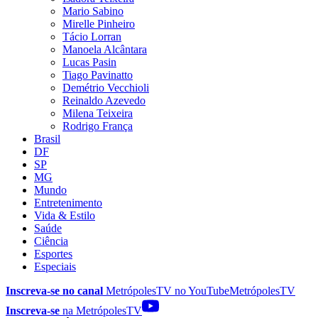
Mario Sabino
Mirelle Pinheiro
Tácio Lorran
Manoela Alcântara
Lucas Pasin
Tiago Pavinatto
Demétrio Vecchioli
Reinaldo Azevedo
Milena Teixeira
Rodrigo França
Brasil
DF
SP
MG
Mundo
Entretenimento
Vida & Estilo
Saúde
Ciência
Esportes
Especiais
Inscreva-se no canal
MetrópolesTV no
YouTube
MetrópolesTV
Inscreva-se
na MetrópolesTV