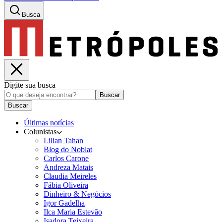
Busca
Digite sua busca
Buscar
Buscar
Últimas notícias
Colunistas
Lilian Tahan
Blog do Noblat
Carlos Carone
Andreza Matais
Claudia Meireles
Fábia Oliveira
Dinheiro & Negócios
Igor Gadelha
Ilca Maria Estevão
Isadora Teixeira