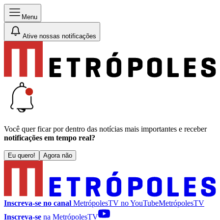
Menu
Ative nossas notificações
Você quer ficar por dentro das notícias mais importantes e receber
notificações em tempo real?
Eu quero!
Agora não
Inscreva-se no canal
MetrópolesTV no
YouTube
MetrópolesTV
Inscreva-se
na MetrópolesTV