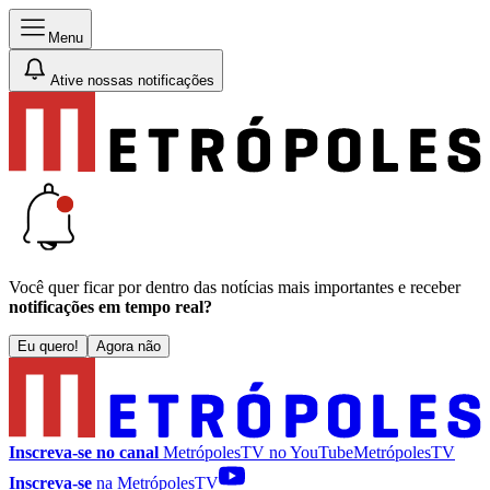
Menu
Ative nossas notificações
Você quer ficar por dentro das notícias mais importantes e receber
notificações em tempo real?
Eu quero!
Agora não
Inscreva-se no canal
MetrópolesTV no
YouTube
MetrópolesTV
Inscreva-se
na MetrópolesTV