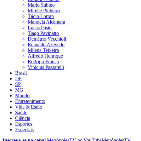
Mario Sabino
Mirelle Pinheiro
Tácio Lorran
Manoela Alcântara
Lucas Pasin
Tiago Pavinatto
Demétrio Vecchioli
Reinaldo Azevedo
Milena Teixeira
Alfredo Henrique
Rodrigo França
Vinícius Passarelli
Brasil
DF
SP
MG
Mundo
Entretenimento
Vida & Estilo
Saúde
Ciência
Esportes
Especiais
Inscreva-se no canal
MetrópolesTV no
YouTube
MetrópolesTV