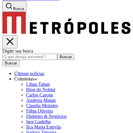
Busca
Digite sua busca
Buscar
Buscar
Últimas notícias
Colunistas
Lilian Tahan
Blog do Noblat
Carlos Carone
Andreza Matais
Claudia Meireles
Fábia Oliveira
Dinheiro & Negócios
Igor Gadelha
Ilca Maria Estevão
Isadora Teixeira