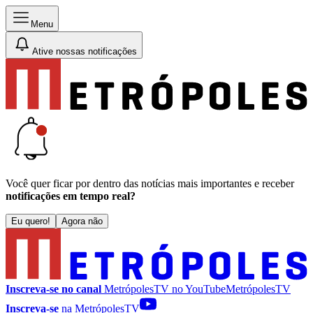
Menu
Ative nossas notificações
Você quer ficar por dentro das notícias mais importantes e receber
notificações em tempo real?
Eu quero!
Agora não
Inscreva-se no canal
MetrópolesTV no
YouTube
MetrópolesTV
Inscreva-se
na MetrópolesTV