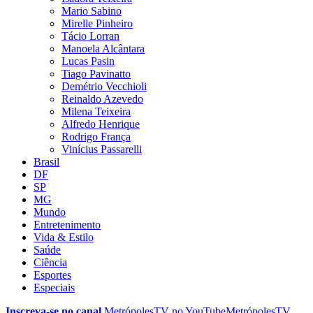
Mario Sabino
Mirelle Pinheiro
Tácio Lorran
Manoela Alcântara
Lucas Pasin
Tiago Pavinatto
Demétrio Vecchioli
Reinaldo Azevedo
Milena Teixeira
Alfredo Henrique
Rodrigo França
Vinícius Passarelli
Brasil
DF
SP
MG
Mundo
Entretenimento
Vida & Estilo
Saúde
Ciência
Esportes
Especiais
Inscreva-se no canal
MetrópolesTV no
YouTube
MetrópolesTV