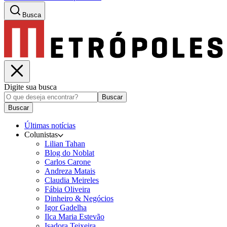
Busca
Digite sua busca
Buscar
Buscar
Últimas notícias
Colunistas
Lilian Tahan
Blog do Noblat
Carlos Carone
Andreza Matais
Claudia Meireles
Fábia Oliveira
Dinheiro & Negócios
Igor Gadelha
Ilca Maria Estevão
Isadora Teixeira