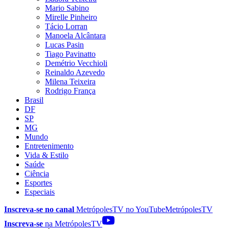
Mario Sabino
Mirelle Pinheiro
Tácio Lorran
Manoela Alcântara
Lucas Pasin
Tiago Pavinatto
Demétrio Vecchioli
Reinaldo Azevedo
Milena Teixeira
Rodrigo França
Brasil
DF
SP
MG
Mundo
Entretenimento
Vida & Estilo
Saúde
Ciência
Esportes
Especiais
Inscreva-se no canal
MetrópolesTV no
YouTube
MetrópolesTV
Inscreva-se
na MetrópolesTV