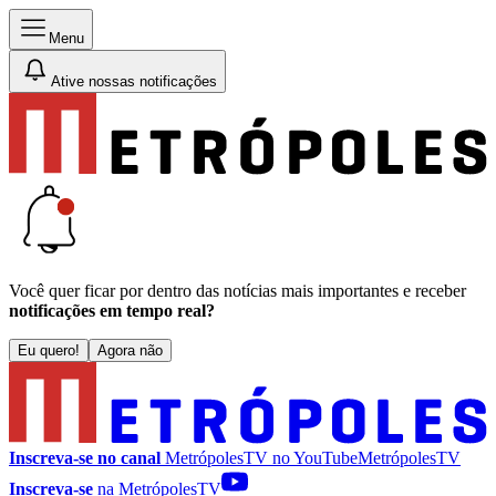
Menu
Ative nossas notificações
Você quer ficar por dentro das notícias mais importantes e receber
notificações em tempo real?
Eu quero!
Agora não
Inscreva-se no canal
MetrópolesTV no
YouTube
MetrópolesTV
Inscreva-se
na MetrópolesTV