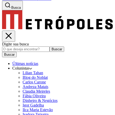
Busca
Digite sua busca
Buscar
Buscar
Últimas notícias
Colunistas
Lilian Tahan
Blog do Noblat
Carlos Carone
Andreza Matais
Claudia Meireles
Fábia Oliveira
Dinheiro & Negócios
Igor Gadelha
Ilca Maria Estevão
Isadora Teixeira