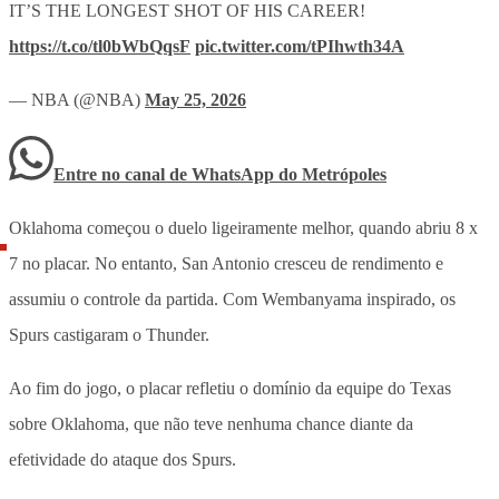
IT’S THE LONGEST SHOT OF HIS CAREER!
https://t.co/tl0bWbQqsF
pic.twitter.com/tPIhwth34A
— NBA (@NBA)
May 25, 2026
Entre no canal de WhatsApp
do
Metrópoles
Oklahoma começou o duelo ligeiramente melhor, quando abriu 8 x
7 no placar. No entanto, San Antonio cresceu de rendimento e
assumiu o controle da partida. Com Wembanyama inspirado, os
Spurs castigaram o Thunder.
Ao fim do jogo, o placar refletiu o domínio da equipe do Texas
sobre Oklahoma, que não teve nenhuma chance diante da
efetividade do ataque dos Spurs.