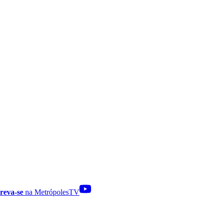
reva-se
na MetrópolesTV