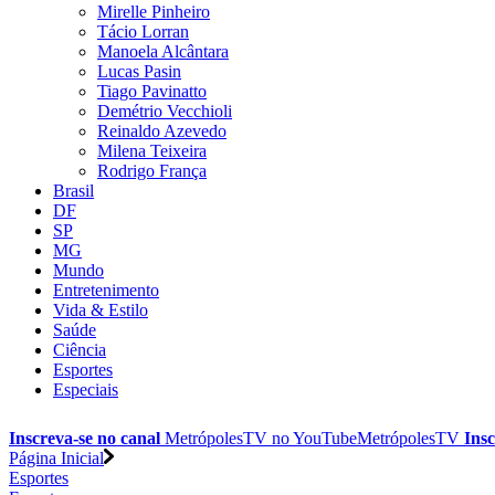
Mirelle Pinheiro
Tácio Lorran
Manoela Alcântara
Lucas Pasin
Tiago Pavinatto
Demétrio Vecchioli
Reinaldo Azevedo
Milena Teixeira
Rodrigo França
Brasil
DF
SP
MG
Mundo
Entretenimento
Vida & Estilo
Saúde
Ciência
Esportes
Especiais
Inscreva-se no canal
MetrópolesTV no
YouTube
MetrópolesTV
Insc
Página Inicial
Esportes