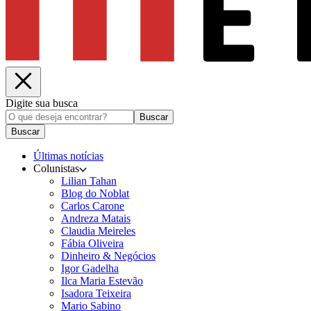
Digite sua busca
Buscar
Buscar
Últimas notícias
Colunistas
Lilian Tahan
Blog do Noblat
Carlos Carone
Andreza Matais
Claudia Meireles
Fábia Oliveira
Dinheiro & Negócios
Igor Gadelha
Ilca Maria Estevão
Isadora Teixeira
Mario Sabino