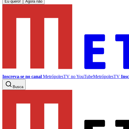
Eu quero!
Agora não
Inscreva-se no canal
MetrópolesTV no
YouTube
MetrópolesTV
Insc
Busca