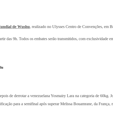
undial de Wushu
, realizado no Ulysses Centro de Convenções, em Bras
artir das 9h. Todos os embates serão transmitidos, com exclusividade e
olu
 depois de derrotar a venezuelana Yosmairy Lara na categoria de 60kg. J
icação para a semifinal após superar Melissa Bouamrane, da França, n