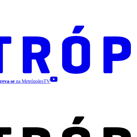
reva-se
na MetrópolesTV