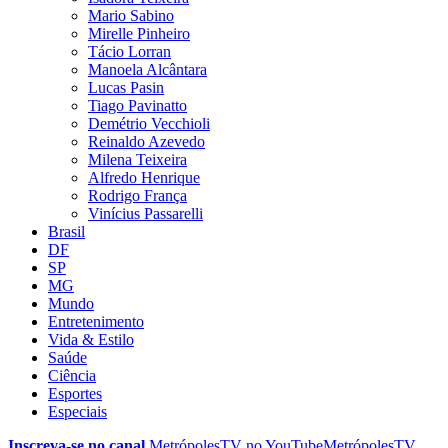
Mario Sabino
Mirelle Pinheiro
Tácio Lorran
Manoela Alcântara
Lucas Pasin
Tiago Pavinatto
Demétrio Vecchioli
Reinaldo Azevedo
Milena Teixeira
Alfredo Henrique
Rodrigo França
Vinícius Passarelli
Brasil
DF
SP
MG
Mundo
Entretenimento
Vida & Estilo
Saúde
Ciência
Esportes
Especiais
Inscreva-se no canal
MetrópolesTV no
YouTube
MetrópolesTV