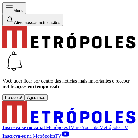
Menu
Ative nossas notificações
Você quer ficar por dentro das notícias mais importantes e receber
notificações em tempo real?
Eu quero!
Agora não
Inscreva-se no canal
MetrópolesTV no
YouTube
MetrópolesTV
Inscreva-se
na MetrópolesTV