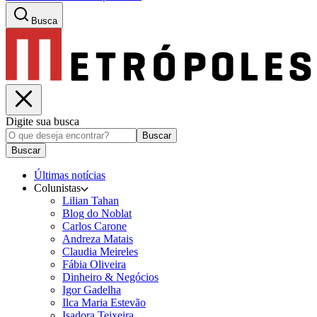
Busca
Digite sua busca
Buscar
Buscar
Últimas notícias
Colunistas
Lilian Tahan
Blog do Noblat
Carlos Carone
Andreza Matais
Claudia Meireles
Fábia Oliveira
Dinheiro & Negócios
Igor Gadelha
Ilca Maria Estevão
Isadora Teixeira