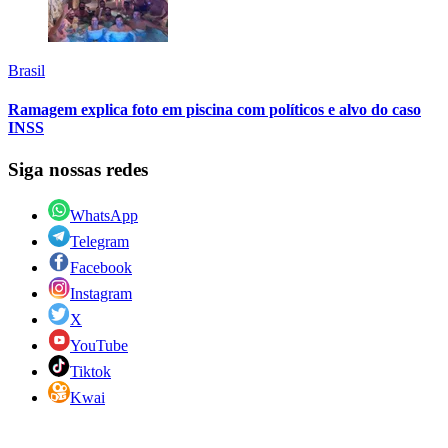
Brasil
Ramagem explica foto em piscina com políticos e alvo do caso
INSS
Siga nossas redes
WhatsApp
Telegram
Facebook
Instagram
X
YouTube
Tiktok
Kwai