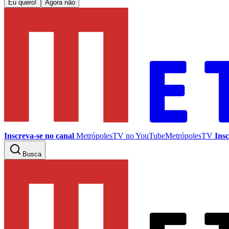
Eu quero!
Agora não
Inscreva-se no canal
MetrópolesTV no
YouTube
MetrópolesTV
Insc
Busca