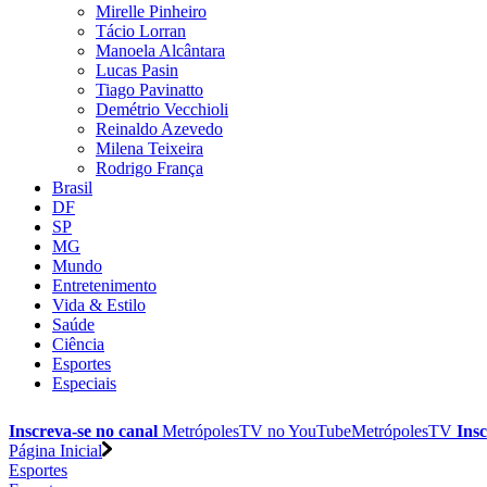
Mirelle Pinheiro
Tácio Lorran
Manoela Alcântara
Lucas Pasin
Tiago Pavinatto
Demétrio Vecchioli
Reinaldo Azevedo
Milena Teixeira
Rodrigo França
Brasil
DF
SP
MG
Mundo
Entretenimento
Vida & Estilo
Saúde
Ciência
Esportes
Especiais
Inscreva-se no canal
MetrópolesTV no
YouTube
MetrópolesTV
Insc
Página Inicial
Esportes