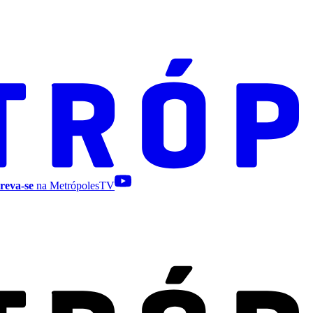
reva-se
na MetrópolesTV