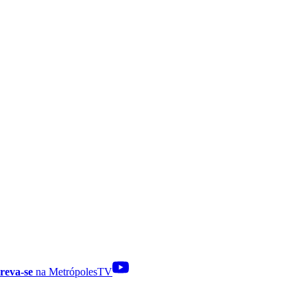
reva-se
na MetrópolesTV