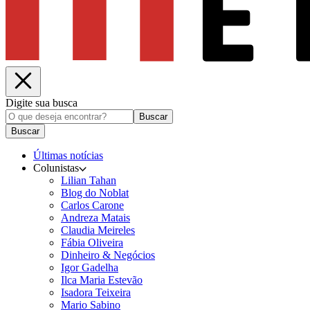
Digite sua busca
Buscar
Buscar
Últimas notícias
Colunistas
Lilian Tahan
Blog do Noblat
Carlos Carone
Andreza Matais
Claudia Meireles
Fábia Oliveira
Dinheiro & Negócios
Igor Gadelha
Ilca Maria Estevão
Isadora Teixeira
Mario Sabino