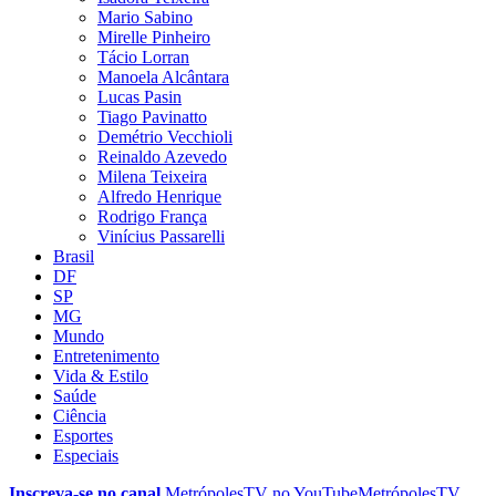
Mario Sabino
Mirelle Pinheiro
Tácio Lorran
Manoela Alcântara
Lucas Pasin
Tiago Pavinatto
Demétrio Vecchioli
Reinaldo Azevedo
Milena Teixeira
Alfredo Henrique
Rodrigo França
Vinícius Passarelli
Brasil
DF
SP
MG
Mundo
Entretenimento
Vida & Estilo
Saúde
Ciência
Esportes
Especiais
Inscreva-se no canal
MetrópolesTV no
YouTube
MetrópolesTV