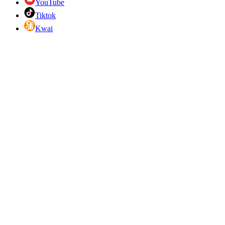
YouTube
Tiktok
Kwai