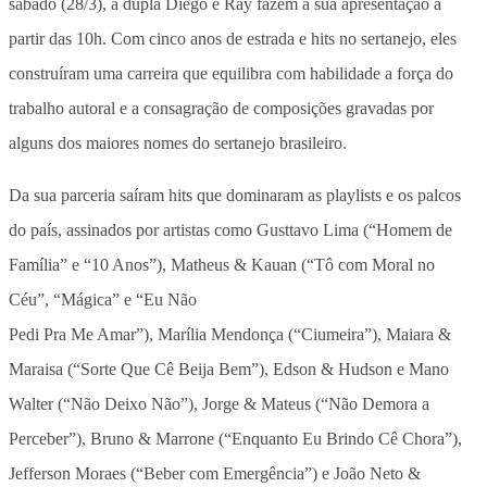
sábado (28/3), a dupla Diego e Ray fazem a sua apresentação a
partir das 10h. Com cinco anos de estrada e hits no sertanejo, eles
construíram uma carreira que equilibra com habilidade a força do
trabalho autoral e a consagração de composições gravadas por
alguns dos maiores nomes do sertanejo brasileiro.
Da sua parceria saíram hits que dominaram as playlists e os palcos
do país, assinados por artistas como Gusttavo Lima (“Homem de
Família” e “10 Anos”), Matheus & Kauan (“Tô com Moral no
Céu”, “Mágica” e “Eu Não
Pedi Pra Me Amar”), Marília Mendonça (“Ciumeira”), Maiara &
Maraisa (“Sorte Que Cê Beija Bem”), Edson & Hudson e Mano
Walter (“Não Deixo Não”), Jorge & Mateus (“Não Demora a
Perceber”), Bruno & Marrone (“Enquanto Eu Brindo Cê Chora”),
Jefferson Moraes (“Beber com Emergência”) e João Neto &