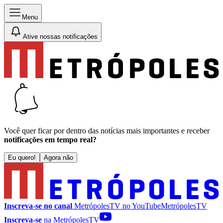
Menu
Ative nossas notificações
Você quer ficar por dentro das notícias mais importantes e receber
notificações em tempo real?
Eu quero!
Agora não
Inscreva-se no canal
MetrópolesTV no
YouTube
MetrópolesTV
Inscreva-se
na MetrópolesTV