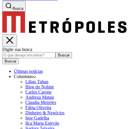
Busca
Digite sua busca
Buscar
Buscar
Últimas notícias
Colunistas
Lilian Tahan
Blog do Noblat
Carlos Carone
Andreza Matais
Claudia Meireles
Fábia Oliveira
Dinheiro & Negócios
Igor Gadelha
Ilca Maria Estevão
Isadora Teixeira