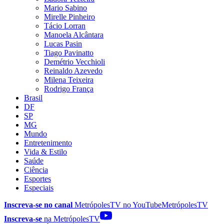
Mario Sabino
Mirelle Pinheiro
Tácio Lorran
Manoela Alcântara
Lucas Pasin
Tiago Pavinatto
Demétrio Vecchioli
Reinaldo Azevedo
Milena Teixeira
Rodrigo França
Brasil
DF
SP
MG
Mundo
Entretenimento
Vida & Estilo
Saúde
Ciência
Esportes
Especiais
Inscreva-se no canal
MetrópolesTV no
YouTube
MetrópolesTV
Inscreva-se
na MetrópolesTV