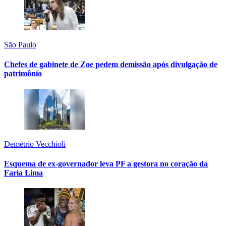
São Paulo
Chefes de gabinete de Zoe pedem demissão após divulgação de
patrimônio
Demétrio Vecchioli
Esquema de ex-governador leva PF a gestora no coração da
Faria Lima