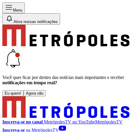
Menu
Ative nossas notificações
Você quer ficar por dentro das notícias mais importantes e receber
notificações em tempo real?
Eu quero!
Agora não
Inscreva-se no canal
MetrópolesTV no
YouTube
MetrópolesTV
Inscreva-se
na MetrópolesTV