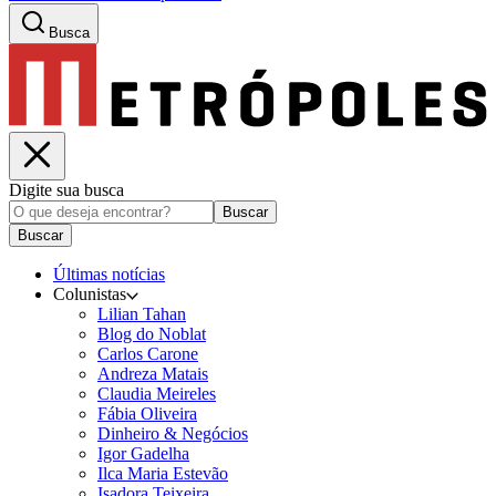
Busca
Digite sua busca
Buscar
Buscar
Últimas notícias
Colunistas
Lilian Tahan
Blog do Noblat
Carlos Carone
Andreza Matais
Claudia Meireles
Fábia Oliveira
Dinheiro & Negócios
Igor Gadelha
Ilca Maria Estevão
Isadora Teixeira