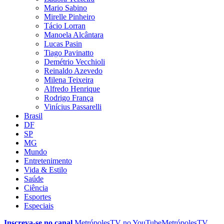
Mario Sabino
Mirelle Pinheiro
Tácio Lorran
Manoela Alcântara
Lucas Pasin
Tiago Pavinatto
Demétrio Vecchioli
Reinaldo Azevedo
Milena Teixeira
Alfredo Henrique
Rodrigo França
Vinícius Passarelli
Brasil
DF
SP
MG
Mundo
Entretenimento
Vida & Estilo
Saúde
Ciência
Esportes
Especiais
Inscreva-se no canal
MetrópolesTV no
YouTube
MetrópolesTV