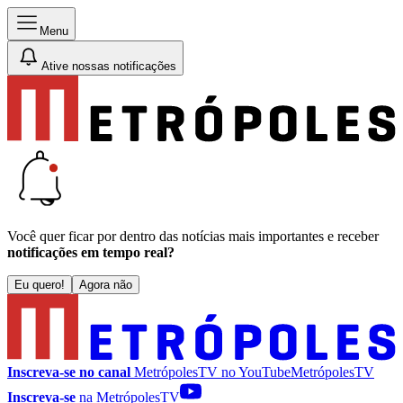
Menu
Ative nossas notificações
Você quer ficar por dentro das notícias mais importantes e receber
notificações em tempo real?
Eu quero!
Agora não
Inscreva-se no canal
MetrópolesTV no
YouTube
MetrópolesTV
Inscreva-se
na MetrópolesTV