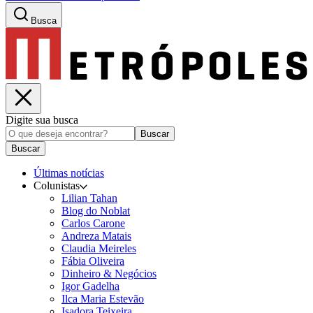
Busca
Digite sua busca
Buscar
Buscar
Últimas notícias
Colunistas
Lilian Tahan
Blog do Noblat
Carlos Carone
Andreza Matais
Claudia Meireles
Fábia Oliveira
Dinheiro & Negócios
Igor Gadelha
Ilca Maria Estevão
Isadora Teixeira