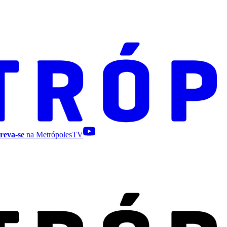
reva-se
na MetrópolesTV