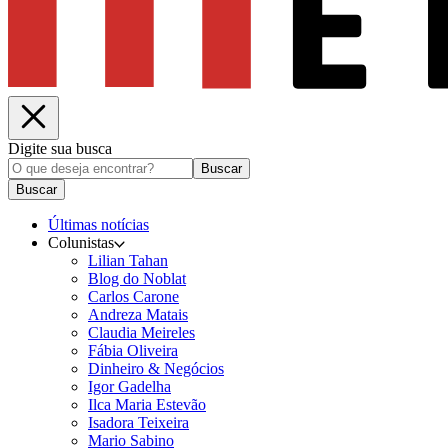
Digite sua busca
Buscar
Buscar
Últimas notícias
Colunistas
Lilian Tahan
Blog do Noblat
Carlos Carone
Andreza Matais
Claudia Meireles
Fábia Oliveira
Dinheiro & Negócios
Igor Gadelha
Ilca Maria Estevão
Isadora Teixeira
Mario Sabino