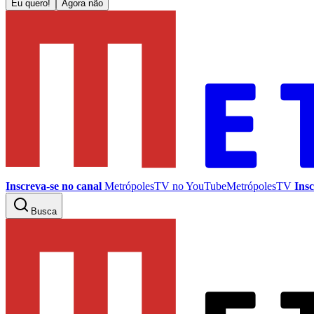
Eu quero!
Agora não
Inscreva-se no canal
MetrópolesTV no
YouTube
MetrópolesTV
Insc
Busca