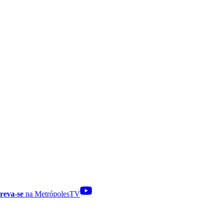
reva-se
na MetrópolesTV