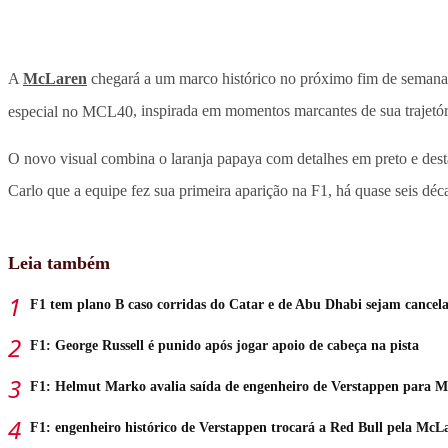
A
McLaren
chegará a um marco histórico no próximo fim de seman
especial no MCL40
, inspirada em momentos marcantes de sua trajetór
O novo visual combina o laranja papaya com detalhes em preto e dest
Carlo que a equipe fez sua primeira aparição na F1, há quase seis d
Leia também
F1 tem plano B caso corridas do Catar e de Abu Dhabi sejam cancel
F1: George Russell é punido após jogar apoio de cabeça na pista
F1: Helmut Marko avalia saída de engenheiro de Verstappen para 
F1: engenheiro histórico de Verstappen trocará a Red Bull pela McL