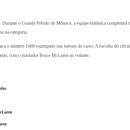
a.
Durante o Grande Prêmio de Mônaco, a equipe britânica completará m
ia na categoria.
aca o número 1000 estampado nas laterais do carro. A escolha do circu
écadas, com o fundador Bruce McLaren ao volante.
adas
McLaren
aren