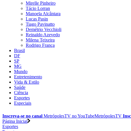
Mirelle Pinheiro
Tácio Lorran
Manoela Alcântara
Lucas Pasin
Tiago Pavinatto
Demétrio Vecchioli
Reinaldo Azevedo
Milena Teixeira
Rodrigo França
Brasil
DF
SP
MG
Mundo
Entretenimento
Vida & Estilo
Saúde
Ciência
Esportes
Especiais
Inscreva-se no canal
MetrópolesTV no
YouTube
MetrópolesTV
Insc
Página Inicial
Esportes