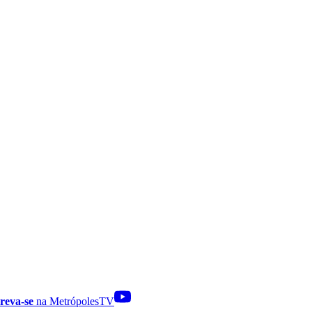
reva-se
na MetrópolesTV