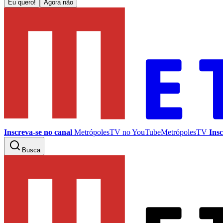
Eu quero!
Agora não
Inscreva-se no canal
MetrópolesTV no
YouTube
MetrópolesTV
Insc
Busca