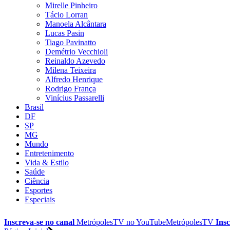
Mirelle Pinheiro
Tácio Lorran
Manoela Alcântara
Lucas Pasin
Tiago Pavinatto
Demétrio Vecchioli
Reinaldo Azevedo
Milena Teixeira
Alfredo Henrique
Rodrigo França
Vinícius Passarelli
Brasil
DF
SP
MG
Mundo
Entretenimento
Vida & Estilo
Saúde
Ciência
Esportes
Especiais
Inscreva-se no canal
MetrópolesTV no
YouTube
MetrópolesTV
Insc