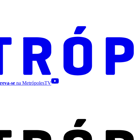
reva-se
na MetrópolesTV