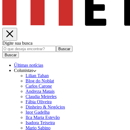
Digite sua busca
Buscar
Buscar
Últimas notícias
Colunistas
Lilian Tahan
Blog do Noblat
Carlos Carone
Andreza Matais
Claudia Meireles
Fábia Oliveira
Dinheiro & Negócios
Igor Gadelha
Ilca Maria Estevão
Isadora Teixeira
Mario Sabino