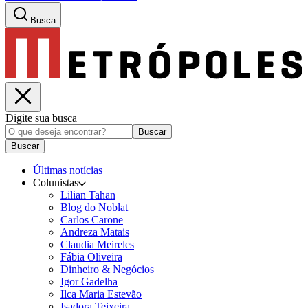
Busca
Digite sua busca
Buscar
Buscar
Últimas notícias
Colunistas
Lilian Tahan
Blog do Noblat
Carlos Carone
Andreza Matais
Claudia Meireles
Fábia Oliveira
Dinheiro & Negócios
Igor Gadelha
Ilca Maria Estevão
Isadora Teixeira