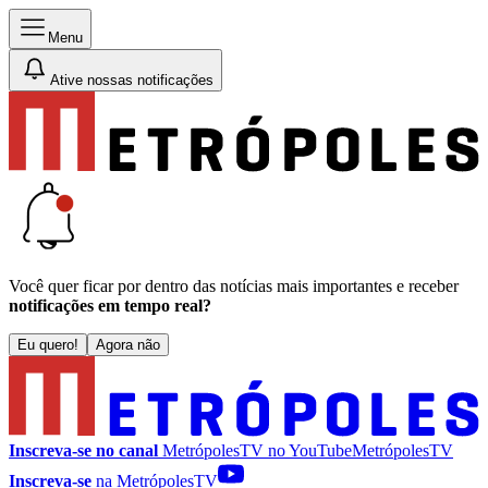
Menu
Ative nossas notificações
Você quer ficar por dentro das notícias mais importantes e receber
notificações em tempo real?
Eu quero!
Agora não
Inscreva-se no canal
MetrópolesTV no
YouTube
MetrópolesTV
Inscreva-se
na MetrópolesTV