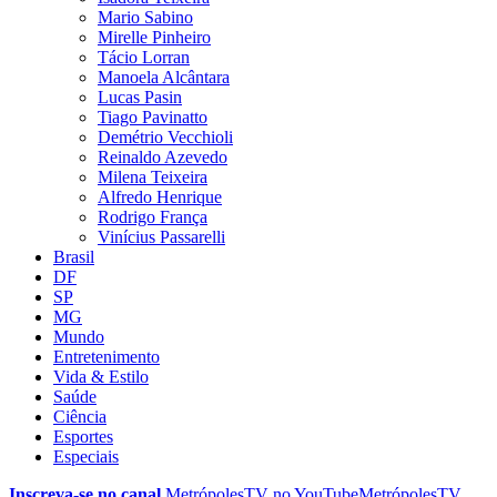
Mario Sabino
Mirelle Pinheiro
Tácio Lorran
Manoela Alcântara
Lucas Pasin
Tiago Pavinatto
Demétrio Vecchioli
Reinaldo Azevedo
Milena Teixeira
Alfredo Henrique
Rodrigo França
Vinícius Passarelli
Brasil
DF
SP
MG
Mundo
Entretenimento
Vida & Estilo
Saúde
Ciência
Esportes
Especiais
Inscreva-se no canal
MetrópolesTV no
YouTube
MetrópolesTV