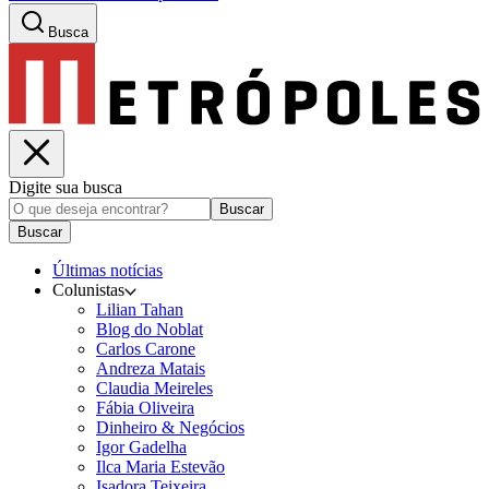
Busca
Digite sua busca
Buscar
Buscar
Últimas notícias
Colunistas
Lilian Tahan
Blog do Noblat
Carlos Carone
Andreza Matais
Claudia Meireles
Fábia Oliveira
Dinheiro & Negócios
Igor Gadelha
Ilca Maria Estevão
Isadora Teixeira