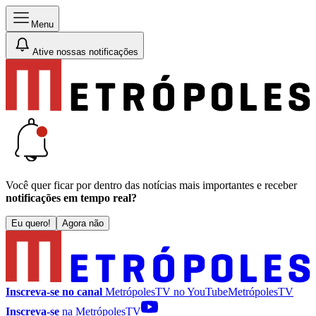
Menu
Ative nossas notificações
Você quer ficar por dentro das notícias mais importantes e receber
notificações em tempo real?
Eu quero!
Agora não
Inscreva-se no canal
MetrópolesTV no
YouTube
MetrópolesTV
Inscreva-se
na MetrópolesTV