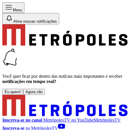
Menu
Ative nossas notificações
Você quer ficar por dentro das notícias mais importantes e receber
notificações em tempo real?
Eu quero!
Agora não
Inscreva-se no canal
MetrópolesTV no
YouTube
MetrópolesTV
Inscreva-se
na MetrópolesTV