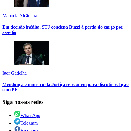
Manoela Alcântara
Em decisão inédita, STJ condena Buzzi à perda do cargo por
assédio
Igor Gadelha
Mendonça e ministro da Justiça se reúnem para discutir relação
com PF
Siga nossas redes
WhatsApp
Telegram
Facebook