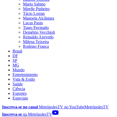
Mario Sabino
Mirelle Pinheiro
Tácio Lorran
Manoela Alcântara
Lucas Pasin
Tiago Pavinatto
Demétrio Vecchioli
Reinaldo Azevedo
Milena Teixeira
Rodrigo França
Brasil
DF
SP
MG
Mundo
Entretenimento
Vida & Estilo
Saúde
Ciência
Esportes
Especiais
Inscreva-se no canal
MetrópolesTV no
YouTube
MetrópolesTV
Inscreva-se
na MetrópolesTV