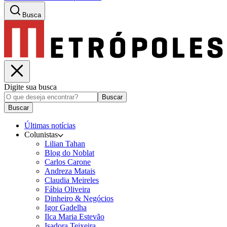
Busca
Digite sua busca
Buscar
Buscar
Últimas notícias
Colunistas
Lilian Tahan
Blog do Noblat
Carlos Carone
Andreza Matais
Claudia Meireles
Fábia Oliveira
Dinheiro & Negócios
Igor Gadelha
Ilca Maria Estevão
Isadora Teixeira