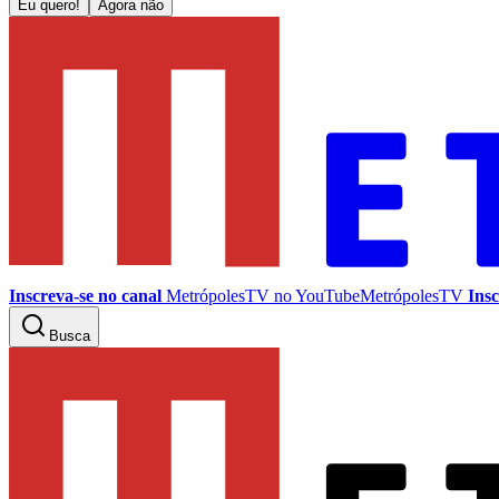
Eu quero!
Agora não
Inscreva-se no canal
MetrópolesTV no
YouTube
MetrópolesTV
Insc
Busca