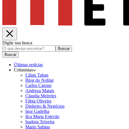
Digite sua busca
Buscar
Buscar
Últimas notícias
Colunistas
Lilian Tahan
Blog do Noblat
Carlos Carone
Andreza Matais
Claudia Meireles
Fábia Oliveira
Dinheiro & Negócios
Igor Gadelha
Ilca Maria Estevão
Isadora Teixeira
Mario Sabino