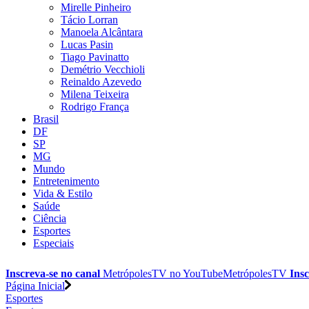
Mirelle Pinheiro
Tácio Lorran
Manoela Alcântara
Lucas Pasin
Tiago Pavinatto
Demétrio Vecchioli
Reinaldo Azevedo
Milena Teixeira
Rodrigo França
Brasil
DF
SP
MG
Mundo
Entretenimento
Vida & Estilo
Saúde
Ciência
Esportes
Especiais
Inscreva-se no canal
MetrópolesTV no
YouTube
MetrópolesTV
Insc
Página Inicial
Esportes