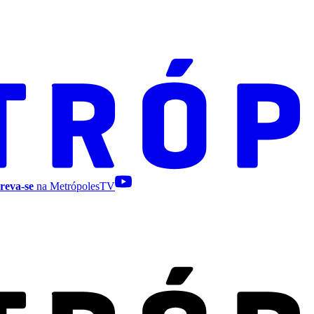
reva-se
na MetrópolesTV