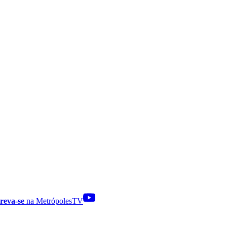
reva-se
na MetrópolesTV