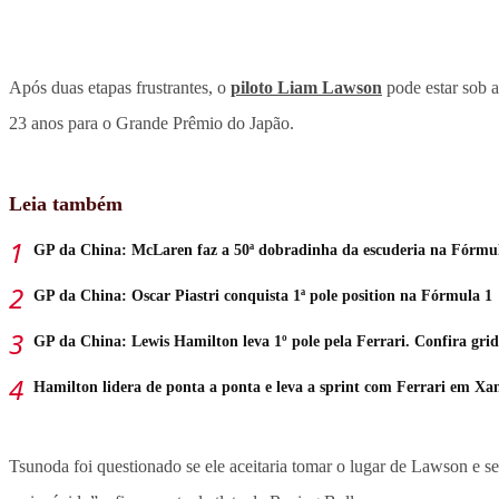
Após duas etapas frustrantes, o
piloto Liam Lawson
pode estar sob 
23 anos para o Grande Prêmio do Japão.
Leia também
GP da China: McLaren faz a 50ª dobradinha da escuderia na Fórmu
GP da China: Oscar Piastri conquista 1ª pole position na Fórmula 1
GP da China: Lewis Hamilton leva 1º pole pela Ferrari. Confira grid
Hamilton lidera de ponta a ponta e leva a sprint com Ferrari em Xa
Tsunoda foi questionado se ele aceitaria tomar o lugar de Lawson e s