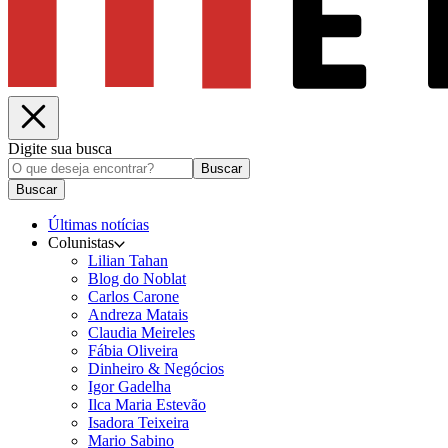
Digite sua busca
Buscar
Buscar
Últimas notícias
Colunistas
Lilian Tahan
Blog do Noblat
Carlos Carone
Andreza Matais
Claudia Meireles
Fábia Oliveira
Dinheiro & Negócios
Igor Gadelha
Ilca Maria Estevão
Isadora Teixeira
Mario Sabino