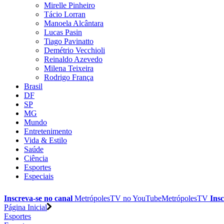
Mirelle Pinheiro
Tácio Lorran
Manoela Alcântara
Lucas Pasin
Tiago Pavinatto
Demétrio Vecchioli
Reinaldo Azevedo
Milena Teixeira
Rodrigo França
Brasil
DF
SP
MG
Mundo
Entretenimento
Vida & Estilo
Saúde
Ciência
Esportes
Especiais
Inscreva-se no canal
MetrópolesTV no
YouTube
MetrópolesTV
Insc
Página Inicial
Esportes