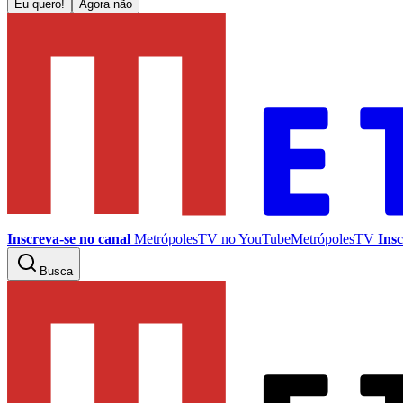
Eu quero!
Agora não
Inscreva-se no canal
MetrópolesTV no
YouTube
MetrópolesTV
Insc
Busca