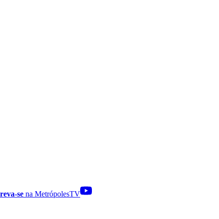
reva-se
na MetrópolesTV