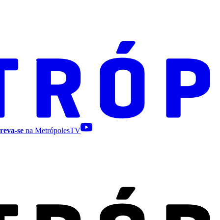
reva-se
na MetrópolesTV