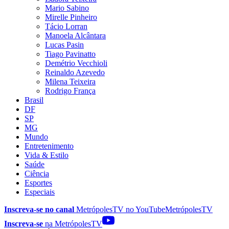
Mario Sabino
Mirelle Pinheiro
Tácio Lorran
Manoela Alcântara
Lucas Pasin
Tiago Pavinatto
Demétrio Vecchioli
Reinaldo Azevedo
Milena Teixeira
Rodrigo França
Brasil
DF
SP
MG
Mundo
Entretenimento
Vida & Estilo
Saúde
Ciência
Esportes
Especiais
Inscreva-se no canal
MetrópolesTV no
YouTube
MetrópolesTV
Inscreva-se
na MetrópolesTV