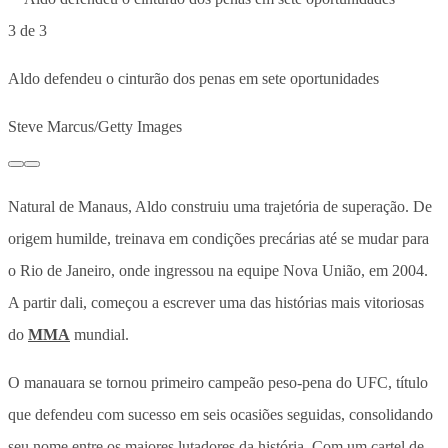
3 de 3
Aldo defendeu o cinturão dos penas em sete oportunidades
Steve Marcus/Getty Images
Natural de Manaus, Aldo construiu uma trajetória de superação. De
origem humilde, treinava em condições precárias até se mudar para
o Rio de Janeiro, onde ingressou na equipe Nova União, em 2004.
A partir dali, começou a escrever uma das histórias mais vitoriosas
do
MMA
mundial.
O manauara se tornou primeiro campeão peso-pena do UFC, título
que defendeu com sucesso em seis ocasiões seguidas, consolidando
seu nome entre os maiores lutadores da história. Com um cartel de