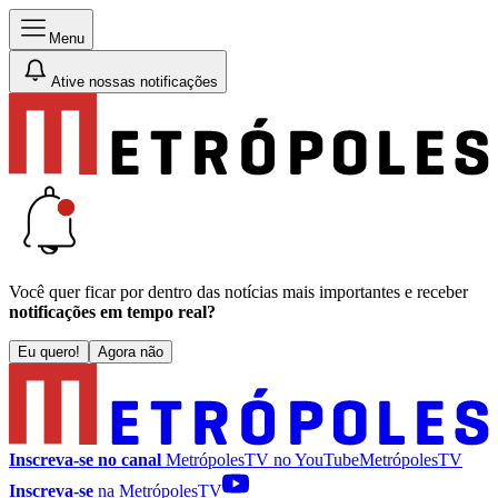
Menu
Ative nossas notificações
Você quer ficar por dentro das notícias mais importantes e receber
notificações em tempo real?
Eu quero!
Agora não
Inscreva-se no canal
MetrópolesTV no
YouTube
MetrópolesTV
Inscreva-se
na MetrópolesTV