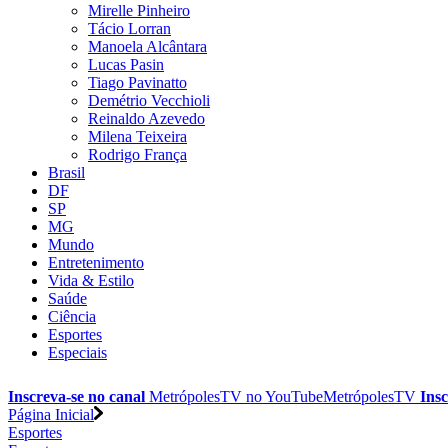
Mirelle Pinheiro
Tácio Lorran
Manoela Alcântara
Lucas Pasin
Tiago Pavinatto
Demétrio Vecchioli
Reinaldo Azevedo
Milena Teixeira
Rodrigo França
Brasil
DF
SP
MG
Mundo
Entretenimento
Vida & Estilo
Saúde
Ciência
Esportes
Especiais
Inscreva-se no canal
MetrópolesTV no
YouTube
MetrópolesTV
Insc
Página Inicial
Esportes