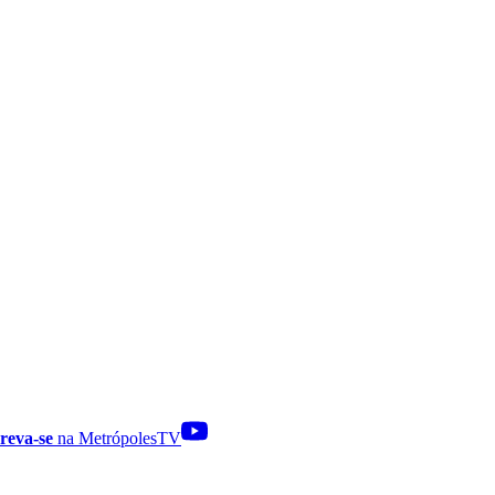
reva-se
na MetrópolesTV