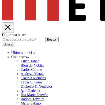
Digite sua busca
Buscar
Buscar
Últimas notícias
Colunistas
Lilian Tahan
Blog do Noblat
Carlos Carone
Andreza Matais
Claudia Meireles
Fábia Oliveira
Dinheiro & Negócios
Igor Gadelha
Ilca Maria Estevão
Isadora Teixeira
Mario Sabino