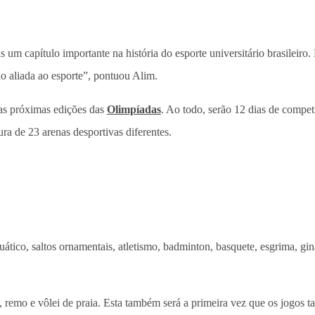
m capítulo importante na história do esporte universitário brasileiro.
ão aliada ao esporte”, pontuou Alim.
nas próximas edições das
Olimpíadas
. Ao todo, serão 12 dias de compe
a de 23 arenas desportivas diferentes.
ico, saltos ornamentais, atletismo, badminton, basquete, esgrima, ginásti
3, remo e vôlei de praia. Esta também será a primeira vez que os jogos