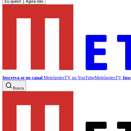
Eu quero!
Agora não
Inscreva-se no canal
MetrópolesTV no
YouTube
MetrópolesTV
Insc
Busca