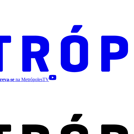
reva-se
na MetrópolesTV