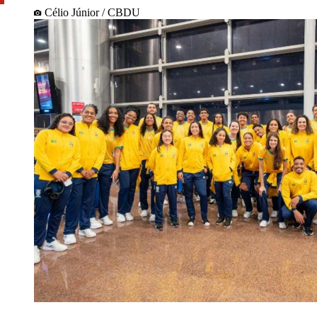
Célio Júnior / CBDU