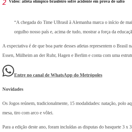
Vídeo: atleta olímpico brasileiro sofre acidente em prova de salto
“A chegada do Time UBrasil à Alemanha marca o início de mais u
orgulho nosso país e, acima de tudo, mostrar a força da educaç
A expectativa é de que boa parte desses atletas representem o Brasil 
Essen, Mülheim an der Ruhr, Hagen e Berlim e conta com uma estrutur
Entre no canal de WhatsApp
do
Metrópoles
Novidades
Os Jogos reúnem, tradicionalmente, 15 modalidades: natação, polo aquát
mesa, tiro com arco e vôlei.
Para a edição deste ano, foram incluídas as disputas do basquete 3 x 