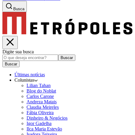
Busca
Digite sua busca
Buscar
Buscar
Últimas notícias
Colunistas
Lilian Tahan
Blog do Noblat
Carlos Carone
Andreza Matais
Claudia Meireles
Fábia Oliveira
Dinheiro & Negócios
Igor Gadelha
Ilca Maria Estevão
Isadora Teixeira