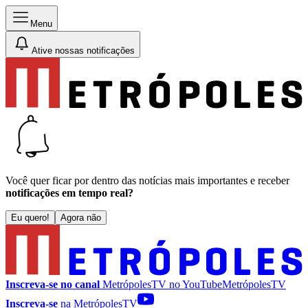
Menu
Ative nossas notificações
Você quer ficar por dentro das notícias mais importantes e receber
notificações em tempo real?
Eu quero!
Agora não
Inscreva-se no canal
MetrópolesTV no
YouTube
MetrópolesTV
Inscreva-se
na MetrópolesTV