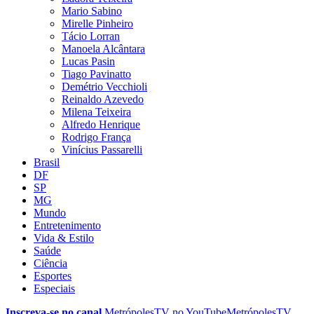
Mario Sabino
Mirelle Pinheiro
Tácio Lorran
Manoela Alcântara
Lucas Pasin
Tiago Pavinatto
Demétrio Vecchioli
Reinaldo Azevedo
Milena Teixeira
Alfredo Henrique
Rodrigo França
Vinícius Passarelli
Brasil
DF
SP
MG
Mundo
Entretenimento
Vida & Estilo
Saúde
Ciência
Esportes
Especiais
Inscreva-se no canal
MetrópolesTV no
YouTube
MetrópolesTV