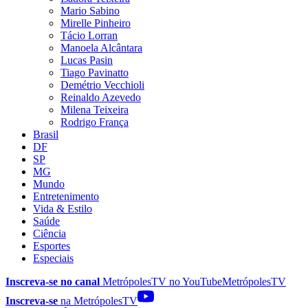
Mario Sabino
Mirelle Pinheiro
Tácio Lorran
Manoela Alcântara
Lucas Pasin
Tiago Pavinatto
Demétrio Vecchioli
Reinaldo Azevedo
Milena Teixeira
Rodrigo França
Brasil
DF
SP
MG
Mundo
Entretenimento
Vida & Estilo
Saúde
Ciência
Esportes
Especiais
Inscreva-se no canal
MetrópolesTV no
YouTube
MetrópolesTV
Inscreva-se
na MetrópolesTV