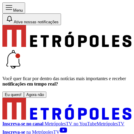
Menu
Ative nossas notificações
Você quer ficar por dentro das notícias mais importantes e receber
notificações em tempo real?
Eu quero!
Agora não
Inscreva-se no canal
MetrópolesTV no
YouTube
MetrópolesTV
Inscreva-se
na MetrópolesTV