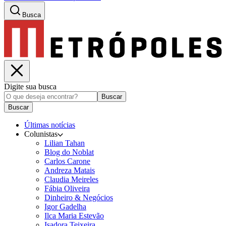
Busca
Digite sua busca
Buscar
Buscar
Últimas notícias
Colunistas
Lilian Tahan
Blog do Noblat
Carlos Carone
Andreza Matais
Claudia Meireles
Fábia Oliveira
Dinheiro & Negócios
Igor Gadelha
Ilca Maria Estevão
Isadora Teixeira