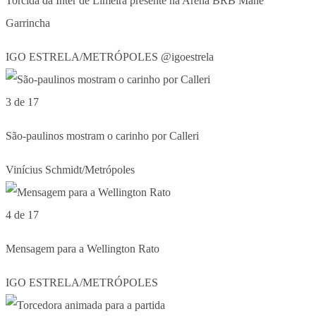
Torcida da Inter de Limeira presente na Arena BRB Mané
Garrincha
IGO ESTRELA/METRÓPOLES @igoestrela
3 de 17
São-paulinos mostram o carinho por Calleri
Vinícius Schmidt/Metrópoles
4 de 17
Mensagem para a Wellington Rato
IGO ESTRELA/METRÓPOLES