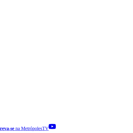
reva-se
na MetrópolesTV