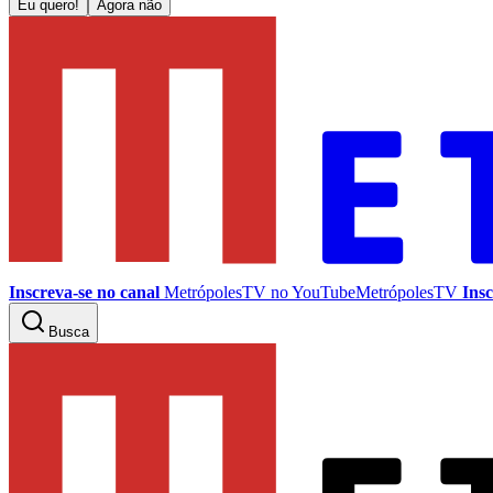
Eu quero!
Agora não
Inscreva-se no canal
MetrópolesTV no
YouTube
MetrópolesTV
Insc
Busca