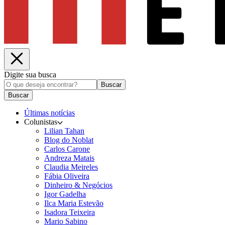
Digite sua busca
Buscar
Buscar
Últimas notícias
Colunistas
Lilian Tahan
Blog do Noblat
Carlos Carone
Andreza Matais
Claudia Meireles
Fábia Oliveira
Dinheiro & Negócios
Igor Gadelha
Ilca Maria Estevão
Isadora Teixeira
Mario Sabino