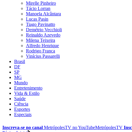
Mirelle Pinheiro
Tácio Lorran
Manoela Alcântara
Lucas Pasin
Tiago Pavinatto
Demétrio Vecchioli
Reinaldo Azevedo
Milena Teixeira
Alfredo Henrique
Rodrigo França
Vinícius Passarelli
Brasil
DF
SP
MG
Mundo
Entretenimento
Vida & Estilo
Saúde
Ciência
Esportes
Especiais
Inscreva-se no canal
MetrópolesTV no
YouTube
MetrópolesTV
Insc