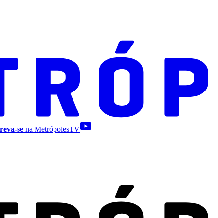
reva-se
na MetrópolesTV