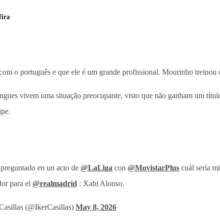
fira
m o português e que ele é um grande profissional. Mourinho treinou o 
ngues vivem uma situação preocupante, visto que não ganham um título 
ipe.
preguntado en un acto de
@LaLiga
con
@MovistarPlus
cuál sería mi
dor para el
@realmadrid
: Xabi Alonso.
Casillas (@IkerCasillas)
May 8, 2026