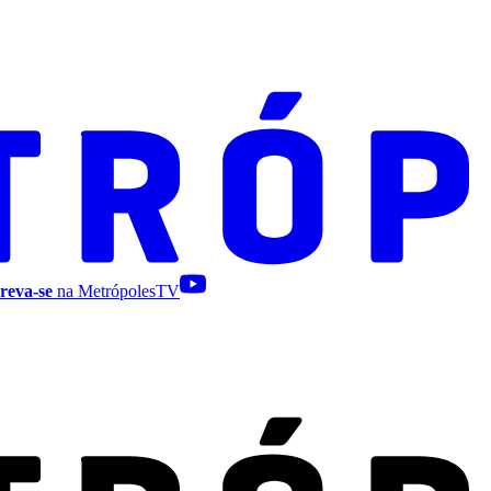
reva-se
na MetrópolesTV