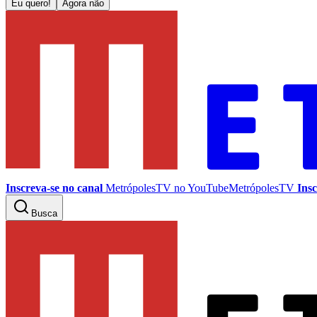
Eu quero!
Agora não
Inscreva-se no canal
MetrópolesTV no
YouTube
MetrópolesTV
Insc
Busca