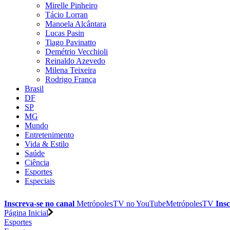
Mirelle Pinheiro
Tácio Lorran
Manoela Alcântara
Lucas Pasin
Tiago Pavinatto
Demétrio Vecchioli
Reinaldo Azevedo
Milena Teixeira
Rodrigo França
Brasil
DF
SP
MG
Mundo
Entretenimento
Vida & Estilo
Saúde
Ciência
Esportes
Especiais
Inscreva-se no canal
MetrópolesTV no
YouTube
MetrópolesTV
Insc
Página Inicial
Esportes