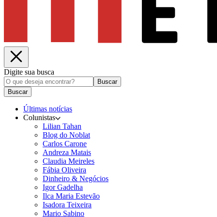
Digite sua busca
Buscar
Buscar
Últimas notícias
Colunistas
Lilian Tahan
Blog do Noblat
Carlos Carone
Andreza Matais
Claudia Meireles
Fábia Oliveira
Dinheiro & Negócios
Igor Gadelha
Ilca Maria Estevão
Isadora Teixeira
Mario Sabino