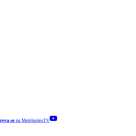
reva-se
na MetrópolesTV