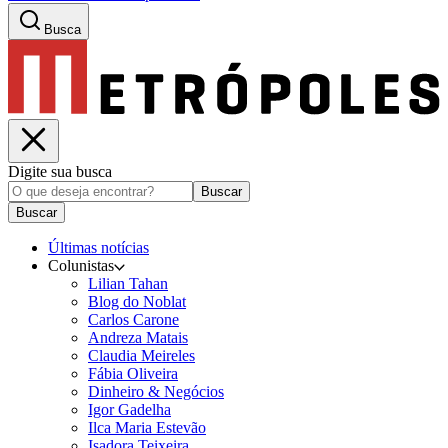
Busca
Digite sua busca
Buscar
Buscar
Últimas notícias
Colunistas
Lilian Tahan
Blog do Noblat
Carlos Carone
Andreza Matais
Claudia Meireles
Fábia Oliveira
Dinheiro & Negócios
Igor Gadelha
Ilca Maria Estevão
Isadora Teixeira