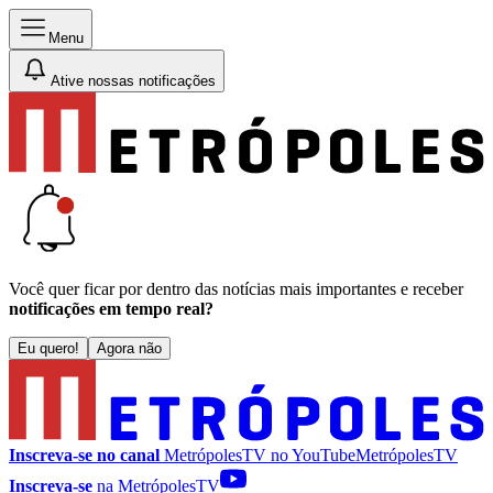
Menu
Ative nossas notificações
Você quer ficar por dentro das notícias mais importantes e receber
notificações em tempo real?
Eu quero!
Agora não
Inscreva-se no canal
MetrópolesTV no
YouTube
MetrópolesTV
Inscreva-se
na MetrópolesTV