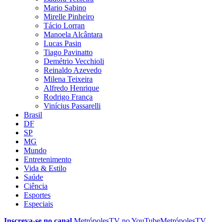
Mario Sabino
Mirelle Pinheiro
Tácio Lorran
Manoela Alcântara
Lucas Pasin
Tiago Pavinatto
Demétrio Vecchioli
Reinaldo Azevedo
Milena Teixeira
Alfredo Henrique
Rodrigo França
Vinícius Passarelli
Brasil
DF
SP
MG
Mundo
Entretenimento
Vida & Estilo
Saúde
Ciência
Esportes
Especiais
Inscreva-se no canal
MetrópolesTV no
YouTube
MetrópolesTV