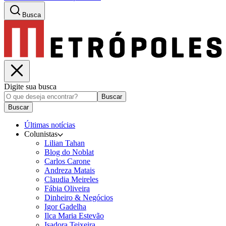
Busca
Digite sua busca
Buscar
Buscar
Últimas notícias
Colunistas
Lilian Tahan
Blog do Noblat
Carlos Carone
Andreza Matais
Claudia Meireles
Fábia Oliveira
Dinheiro & Negócios
Igor Gadelha
Ilca Maria Estevão
Isadora Teixeira