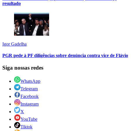
resultado
Igor Gadelha
PGR pede à PF diligências sobre denúncia contra vice de Flávio
Siga nossas redes
WhatsApp
Telegram
Facebook
Instagram
X
YouTube
Tiktok