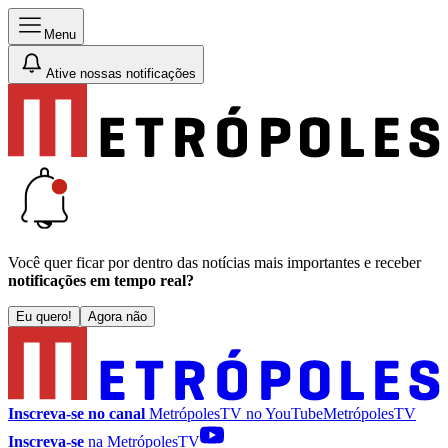
Menu
Ative nossas notificações
Você quer ficar por dentro das notícias mais importantes e receber
notificações em tempo real?
Eu quero!
Agora não
Inscreva-se no canal
MetrópolesTV no
YouTube
MetrópolesTV
Inscreva-se
na MetrópolesTV