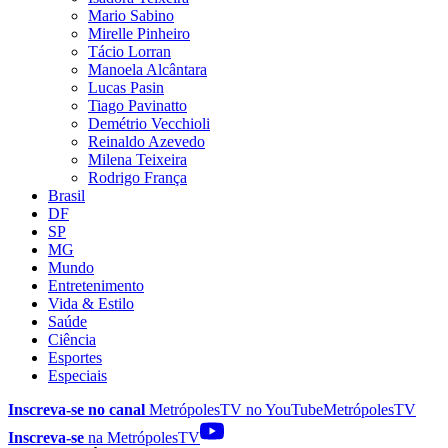
Mario Sabino
Mirelle Pinheiro
Tácio Lorran
Manoela Alcântara
Lucas Pasin
Tiago Pavinatto
Demétrio Vecchioli
Reinaldo Azevedo
Milena Teixeira
Rodrigo França
Brasil
DF
SP
MG
Mundo
Entretenimento
Vida & Estilo
Saúde
Ciência
Esportes
Especiais
Inscreva-se no canal
MetrópolesTV no
YouTube
MetrópolesTV
Inscreva-se
na MetrópolesTV