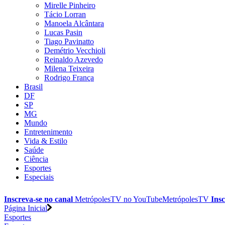
Mirelle Pinheiro
Tácio Lorran
Manoela Alcântara
Lucas Pasin
Tiago Pavinatto
Demétrio Vecchioli
Reinaldo Azevedo
Milena Teixeira
Rodrigo França
Brasil
DF
SP
MG
Mundo
Entretenimento
Vida & Estilo
Saúde
Ciência
Esportes
Especiais
Inscreva-se no canal
MetrópolesTV no
YouTube
MetrópolesTV
Insc
Página Inicial
Esportes