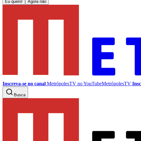
Eu quero!
Agora não
Inscreva-se no canal
MetrópolesTV no
YouTube
MetrópolesTV
Insc
Busca