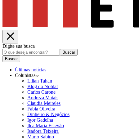
Digite sua busca
Buscar
Buscar
Últimas notícias
Colunistas
Lilian Tahan
Blog do Noblat
Carlos Carone
Andreza Matais
Claudia Meireles
Fábia Oliveira
Dinheiro & Negócios
Igor Gadelha
Ilca Maria Estevão
Isadora Teixeira
Mario Sabino