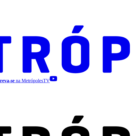
reva-se
na MetrópolesTV