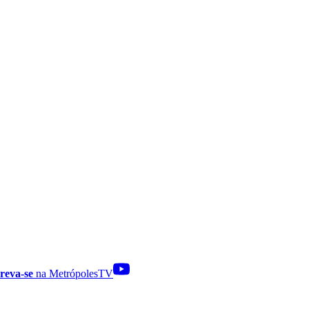
reva-se
na MetrópolesTV