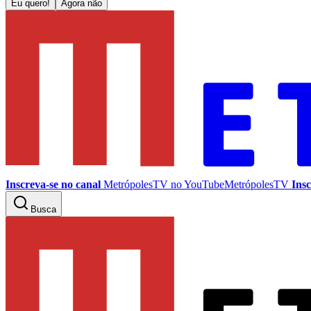
Eu quero!
Agora não
Inscreva-se no canal
MetrópolesTV no
YouTube
MetrópolesTV
Insc
Busca