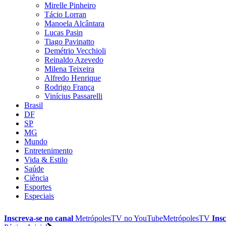
Mirelle Pinheiro
Tácio Lorran
Manoela Alcântara
Lucas Pasin
Tiago Pavinatto
Demétrio Vecchioli
Reinaldo Azevedo
Milena Teixeira
Alfredo Henrique
Rodrigo França
Vinícius Passarelli
Brasil
DF
SP
MG
Mundo
Entretenimento
Vida & Estilo
Saúde
Ciência
Esportes
Especiais
Inscreva-se no canal
MetrópolesTV no
YouTube
MetrópolesTV
Insc