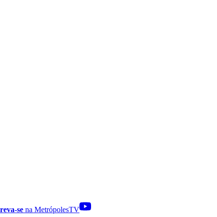
reva-se
na MetrópolesTV