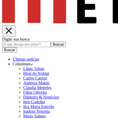
Digite sua busca
Buscar
Buscar
Últimas notícias
Colunistas
Lilian Tahan
Blog do Noblat
Carlos Carone
Andreza Matais
Claudia Meireles
Fábia Oliveira
Dinheiro & Negócios
Igor Gadelha
Ilca Maria Estevão
Isadora Teixeira
Mario Sabino