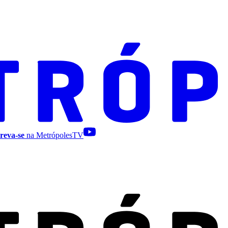
reva-se
na MetrópolesTV