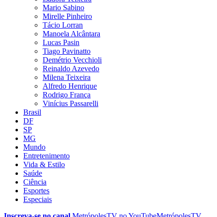
Mario Sabino
Mirelle Pinheiro
Tácio Lorran
Manoela Alcântara
Lucas Pasin
Tiago Pavinatto
Demétrio Vecchioli
Reinaldo Azevedo
Milena Teixeira
Alfredo Henrique
Rodrigo França
Vinícius Passarelli
Brasil
DF
SP
MG
Mundo
Entretenimento
Vida & Estilo
Saúde
Ciência
Esportes
Especiais
Inscreva-se no canal
MetrópolesTV no
YouTube
MetrópolesTV