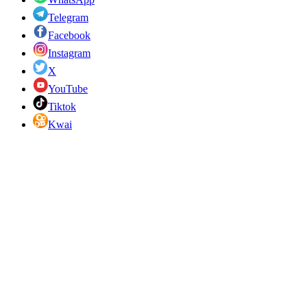
Telegram
Facebook
Instagram
X
YouTube
Tiktok
Kwai