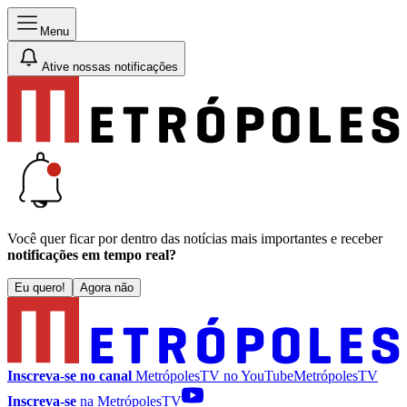
Menu
Ative nossas notificações
Você quer ficar por dentro das notícias mais importantes e receber
notificações em tempo real?
Eu quero!
Agora não
Inscreva-se no canal
MetrópolesTV no
YouTube
MetrópolesTV
Inscreva-se
na MetrópolesTV