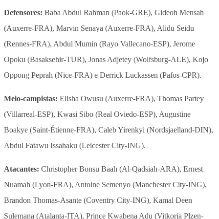
Defensores:
Baba Abdul Rahman (Paok-GRE), Gideoh Mensah
(Auxerre-FRA), Marvin Senaya (Auxerre-FRA), Alidu Seidu
(Rennes-FRA), Abdul Mumin (Rayo Vallecano-ESP), Jerome
Opoku (Basaksehir-TUR), Jonas Adjetey (Wolfsburg-ALE), Kojo
Oppong Peprah (Nice-FRA) e Derrick Luckassen (Pafos-CPR).
Meio-campistas:
Elisha Owusu (Auxerre-FRA), Thomas Partey
(Villarreal-ESP), Kwasi Sibo (Real Oviedo-ESP), Augustine
Boakye (Saint-Étienne-FRA), Caleb Yirenkyi (Nordsjaelland-DIN),
Abdul Fatawu Issahaku (Leicester City-ING).
Atacantes:
Christopher Bonsu Baah (Al-Qadsiah-ARA), Ernest
Nuamah (Lyon-FRA), Antoine Semenyo (Manchester City-ING),
Brandon Thomas-Asante (Coventry City-ING), Kamal Deen
Sulemana (Atalanta-ITA), Prince Kwabena Adu (Vitkoria Plzen-