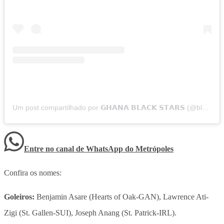
Um post compartilhado por 𝗚𝗛𝗔𝗡𝗔 𝗕𝗟𝗔𝗖𝗞 𝗦𝗧𝗔𝗥𝗦 (@blackstarsofghana_)
Entre no canal de WhatsApp
do
Metrópoles
Confira os nomes:
Goleiros:
Benjamin Asare (Hearts of Oak-GAN), Lawrence Ati-
Zigi (St. Gallen-SUI), Joseph Anang (St. Patrick-IRL).