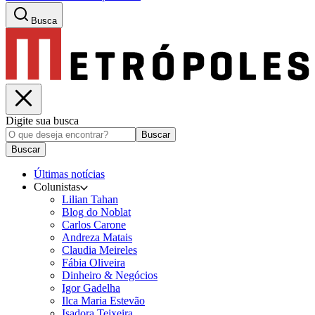
Busca
Digite sua busca
Buscar
Buscar
Últimas notícias
Colunistas
Lilian Tahan
Blog do Noblat
Carlos Carone
Andreza Matais
Claudia Meireles
Fábia Oliveira
Dinheiro & Negócios
Igor Gadelha
Ilca Maria Estevão
Isadora Teixeira