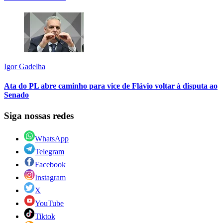
Igor Gadelha
Ata do PL abre caminho para vice de Flávio voltar à disputa ao
Senado
Siga nossas redes
WhatsApp
Telegram
Facebook
Instagram
X
YouTube
Tiktok