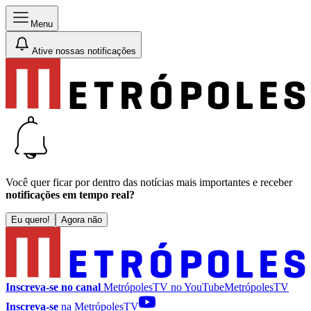
Menu
Ative nossas notificações
Você quer ficar por dentro das notícias mais importantes e receber
notificações em tempo real?
Eu quero!
Agora não
Inscreva-se no canal
MetrópolesTV no
YouTube
MetrópolesTV
Inscreva-se
na MetrópolesTV