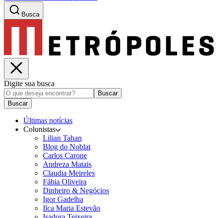
Busca
Digite sua busca
Buscar
Buscar
Últimas notícias
Colunistas
Lilian Tahan
Blog do Noblat
Carlos Carone
Andreza Matais
Claudia Meireles
Fábia Oliveira
Dinheiro & Negócios
Igor Gadelha
Ilca Maria Estevão
Isadora Teixeira