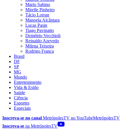
Mario Sabino
Mirelle Pinheiro
Tácio Lorran
Manoela Alcântara
Lucas Pasin
Tiago Pavinatto
Demétrio Vecchioli
Reinaldo Azevedo
Milena Teixeira
Rodrigo França
Brasil
DF
SP
MG
Mundo
Entretenimento
Vida & Estilo
Saúde
Ciência
Esportes
Especiais
Inscreva-se no canal
MetrópolesTV no
YouTube
MetrópolesTV
Inscreva-se
na MetrópolesTV