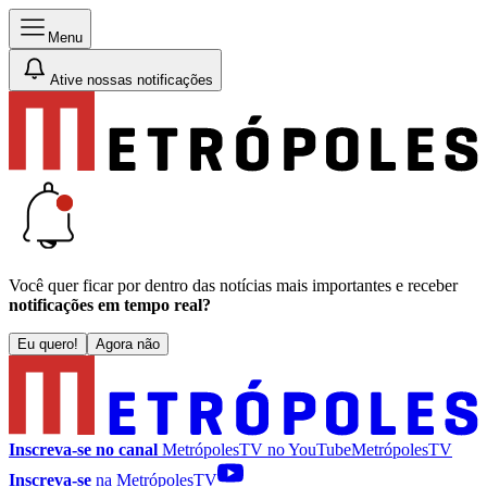
Menu
Ative nossas notificações
Você quer ficar por dentro das notícias mais importantes e receber
notificações em tempo real?
Eu quero!
Agora não
Inscreva-se no canal
MetrópolesTV no
YouTube
MetrópolesTV
Inscreva-se
na MetrópolesTV