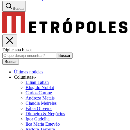
Busca
Digite sua busca
Buscar
Buscar
Últimas notícias
Colunistas
Lilian Tahan
Blog do Noblat
Carlos Carone
Andreza Matais
Claudia Meireles
Fábia Oliveira
Dinheiro & Negócios
Igor Gadelha
Ilca Maria Estevão
Isadora Teixeira