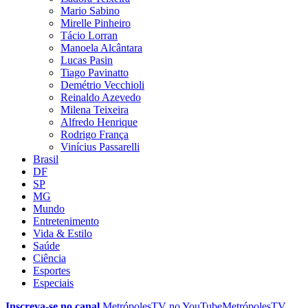
Mario Sabino
Mirelle Pinheiro
Tácio Lorran
Manoela Alcântara
Lucas Pasin
Tiago Pavinatto
Demétrio Vecchioli
Reinaldo Azevedo
Milena Teixeira
Alfredo Henrique
Rodrigo França
Vinícius Passarelli
Brasil
DF
SP
MG
Mundo
Entretenimento
Vida & Estilo
Saúde
Ciência
Esportes
Especiais
Inscreva-se no canal
MetrópolesTV no
YouTube
MetrópolesTV