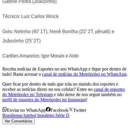
Gabriel Pedra (Joãozinho)
Técnico: Luiz Carlos Winck
Gols: Netinho (40’ 1T), Nenê Bonilha (22’ 2T, pênalti) e
Joãozinho (25’ 2T)
Cartões Amarelos: Igor Morais e Aldo
Receba notícias de Esportes no seu WhatsApp e fique por dentro de
tudo! Basta acessar o
canal de notícias do Metrópoles no WhatsApp
.
Quer ficar por dentro de tudo que rola no mundo dos esportes e
receber as notícias direto no seu celular? Entre no
canal de esportes
do Metrópoles no Telegram
e não deixe de nos seguir também no
perfil de esportes do Metrópoles no Instagram
!
Enviar no WhatsApp
Facebook
Twitter
Brasiliense
,
futebol brasileiro
,
Série D
Ver Comentários