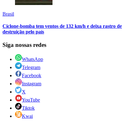
Brasil
Ciclone-bomba tem ventos de 132 km/h e deixa rastro de
destruição pelo país
Siga nossas redes
WhatsApp
Telegram
Facebook
Instagram
X
YouTube
Tiktok
Kwai