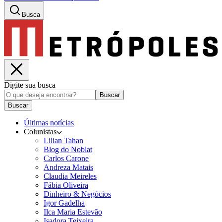
Busca
Digite sua busca
Buscar
Buscar
Últimas notícias
Colunistas
Lilian Tahan
Blog do Noblat
Carlos Carone
Andreza Matais
Claudia Meireles
Fábia Oliveira
Dinheiro & Negócios
Igor Gadelha
Ilca Maria Estevão
Isadora Teixeira