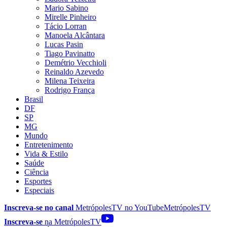
Mario Sabino
Mirelle Pinheiro
Tácio Lorran
Manoela Alcântara
Lucas Pasin
Tiago Pavinatto
Demétrio Vecchioli
Reinaldo Azevedo
Milena Teixeira
Rodrigo França
Brasil
DF
SP
MG
Mundo
Entretenimento
Vida & Estilo
Saúde
Ciência
Esportes
Especiais
Inscreva-se no canal
MetrópolesTV no
YouTube
MetrópolesTV
Inscreva-se
na MetrópolesTV