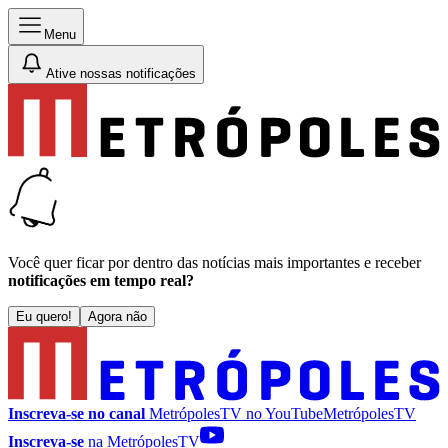
Menu
Ative nossas notificações
Você quer ficar por dentro das notícias mais importantes e receber
notificações em tempo real?
Eu quero!
Agora não
Inscreva-se no canal
MetrópolesTV no
YouTube
MetrópolesTV
Inscreva-se
na MetrópolesTV