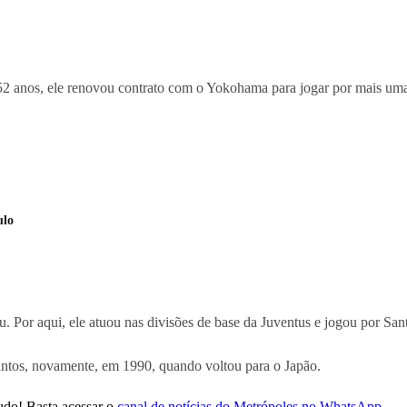
52 anos, ele renovou contrato com o Yokohama para jogar por mais um
ulo
 Por aqui, ele atuou nas divisões de base da Juventus e jogou por San
ntos, novamente, em 1990, quando voltou para o Japão.
udo! Basta acessar o
canal de notícias do Metrópoles no WhatsApp
.