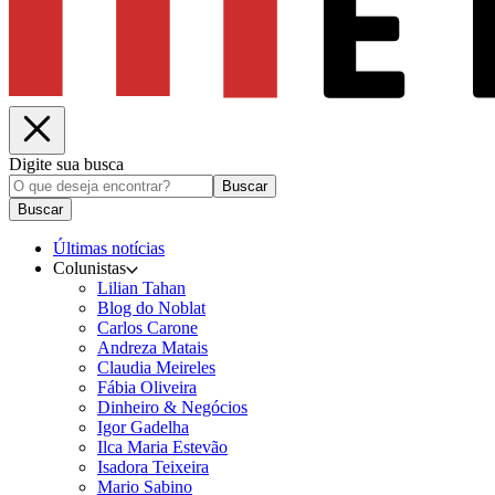
Digite sua busca
Buscar
Buscar
Últimas notícias
Colunistas
Lilian Tahan
Blog do Noblat
Carlos Carone
Andreza Matais
Claudia Meireles
Fábia Oliveira
Dinheiro & Negócios
Igor Gadelha
Ilca Maria Estevão
Isadora Teixeira
Mario Sabino