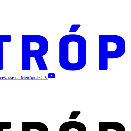
reva-se
na MetrópolesTV