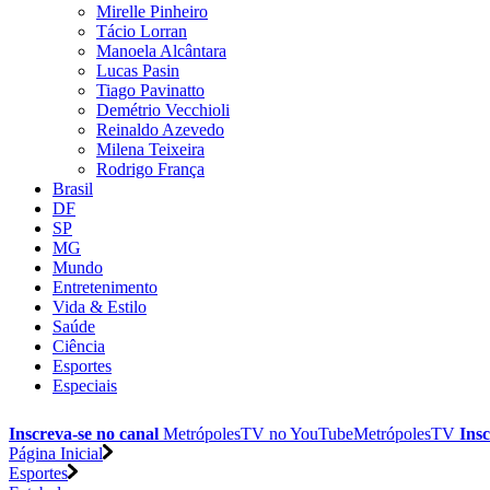
Mirelle Pinheiro
Tácio Lorran
Manoela Alcântara
Lucas Pasin
Tiago Pavinatto
Demétrio Vecchioli
Reinaldo Azevedo
Milena Teixeira
Rodrigo França
Brasil
DF
SP
MG
Mundo
Entretenimento
Vida & Estilo
Saúde
Ciência
Esportes
Especiais
Inscreva-se no canal
MetrópolesTV no
YouTube
MetrópolesTV
Insc
Página Inicial
Esportes