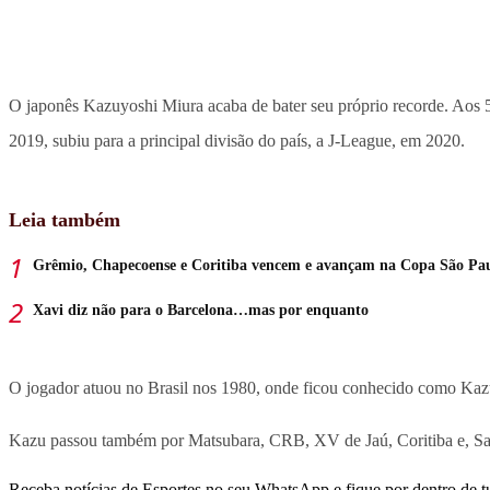
O japonês Kazuyoshi Miura acaba de bater seu próprio recorde. Aos 
2019, subiu para a principal divisão do país, a J-League, em 2020.
Leia também
Grêmio, Chapecoense e Coritiba vencem e avançam na Copa São Pa
Xavi diz não para o Barcelona…mas por enquanto
O jogador atuou no Brasil nos 1980, onde ficou conhecido como Kazu.
Kazu passou também por Matsubara, CRB, XV de Jaú, Coritiba e, Sa
Receba notícias de Esportes no seu WhatsApp e fique por dentro de t