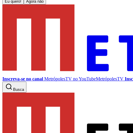
Eu quero!
Agora não
Inscreva-se no canal
MetrópolesTV no
YouTube
MetrópolesTV
Insc
Busca