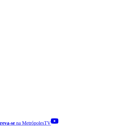
reva-se
na MetrópolesTV