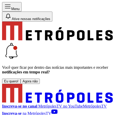
Menu
Ative nossas notificações
Você quer ficar por dentro das notícias mais importantes e receber
notificações em tempo real?
Eu quero!
Agora não
Inscreva-se no canal
MetrópolesTV no
YouTube
MetrópolesTV
Inscreva-se
na MetrópolesTV