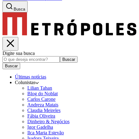
Busca
Digite sua busca
Buscar
Buscar
Últimas notícias
Colunistas
Lilian Tahan
Blog do Noblat
Carlos Carone
Andreza Matais
Claudia Meireles
Fábia Oliveira
Dinheiro & Negócios
Igor Gadelha
Ilca Maria Estevão
Isadora Teixeira