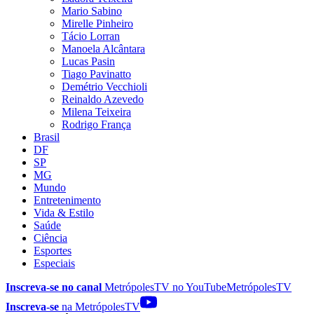
Mario Sabino
Mirelle Pinheiro
Tácio Lorran
Manoela Alcântara
Lucas Pasin
Tiago Pavinatto
Demétrio Vecchioli
Reinaldo Azevedo
Milena Teixeira
Rodrigo França
Brasil
DF
SP
MG
Mundo
Entretenimento
Vida & Estilo
Saúde
Ciência
Esportes
Especiais
Inscreva-se no canal
MetrópolesTV no
YouTube
MetrópolesTV
Inscreva-se
na MetrópolesTV