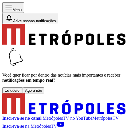
Menu
Ative nossas notificações
Você quer ficar por dentro das notícias mais importantes e receber
notificações em tempo real?
Eu quero!
Agora não
Inscreva-se no canal
MetrópolesTV no
YouTube
MetrópolesTV
Inscreva-se
na MetrópolesTV