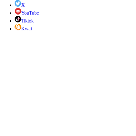
X
YouTube
Tiktok
Kwai