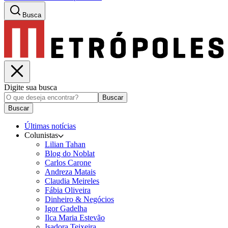
Busca
Digite sua busca
Buscar
Buscar
Últimas notícias
Colunistas
Lilian Tahan
Blog do Noblat
Carlos Carone
Andreza Matais
Claudia Meireles
Fábia Oliveira
Dinheiro & Negócios
Igor Gadelha
Ilca Maria Estevão
Isadora Teixeira