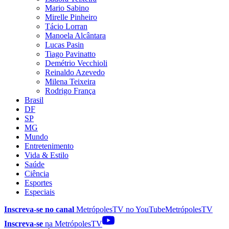
Mario Sabino
Mirelle Pinheiro
Tácio Lorran
Manoela Alcântara
Lucas Pasin
Tiago Pavinatto
Demétrio Vecchioli
Reinaldo Azevedo
Milena Teixeira
Rodrigo França
Brasil
DF
SP
MG
Mundo
Entretenimento
Vida & Estilo
Saúde
Ciência
Esportes
Especiais
Inscreva-se no canal
MetrópolesTV no
YouTube
MetrópolesTV
Inscreva-se
na MetrópolesTV