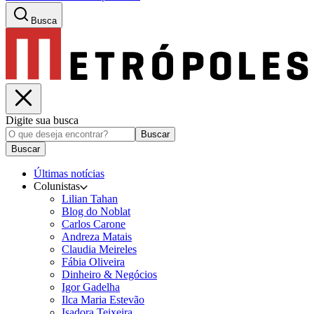
Busca
Digite sua busca
Buscar
Buscar
Últimas notícias
Colunistas
Lilian Tahan
Blog do Noblat
Carlos Carone
Andreza Matais
Claudia Meireles
Fábia Oliveira
Dinheiro & Negócios
Igor Gadelha
Ilca Maria Estevão
Isadora Teixeira