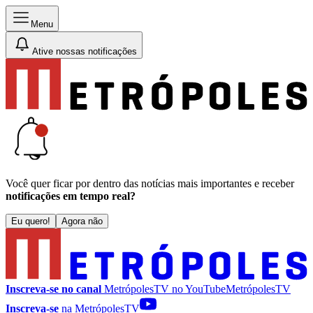
Menu
Ative nossas notificações
Você quer ficar por dentro das notícias mais importantes e receber
notificações em tempo real?
Eu quero!
Agora não
Inscreva-se no canal
MetrópolesTV no
YouTube
MetrópolesTV
Inscreva-se
na MetrópolesTV