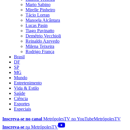
Mario Sabino
Mirelle Pinheiro
Tácio Lorran
Manoela Alcântara
Lucas Pasin
Tiago Pavinatto
Demétrio Vecchioli
Reinaldo Azevedo
Milena Teixeira
Rodrigo França
Brasil
DF
SP
MG
Mundo
Entretenimento
Vida & Estilo
Saúde
Ciência
Esportes
Especiais
Inscreva-se no canal
MetrópolesTV no
YouTube
MetrópolesTV
Inscreva-se
na MetrópolesTV