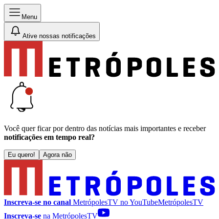
Menu
Ative nossas notificações
Você quer ficar por dentro das notícias mais importantes e receber
notificações em tempo real?
Eu quero!
Agora não
Inscreva-se no canal
MetrópolesTV no
YouTube
MetrópolesTV
Inscreva-se
na MetrópolesTV