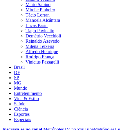
Mario Sabino
Mirelle Pinheiro
Tácio Lorran
Manoela Alcântara
Lucas Pasin
Tiago Pavinatto
Demétrio Vecchioli
Reinaldo Azevedo
Milena Teixeira
Alfredo Henrique
Rodrigo França
Vinícius Passarelli
Brasil
DF
SP
MG
Mundo
Entretenimento
Vida & Estilo
Saúde
Ciência
Esportes
Especiais
Inscreva-se no canal
MetrópolesTV no
YouTube
MetrópolesTV