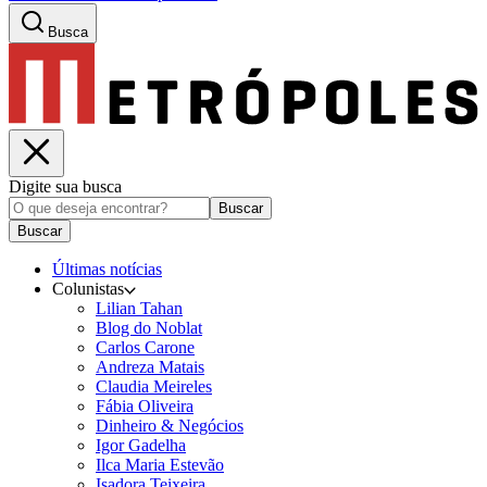
Busca
Digite sua busca
Buscar
Buscar
Últimas notícias
Colunistas
Lilian Tahan
Blog do Noblat
Carlos Carone
Andreza Matais
Claudia Meireles
Fábia Oliveira
Dinheiro & Negócios
Igor Gadelha
Ilca Maria Estevão
Isadora Teixeira