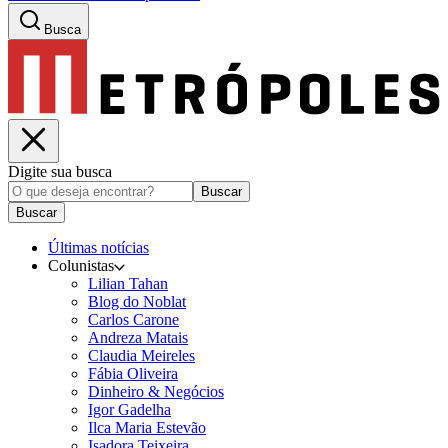
Busca
Digite sua busca
Buscar
Buscar
Últimas notícias
Colunistas
Lilian Tahan
Blog do Noblat
Carlos Carone
Andreza Matais
Claudia Meireles
Fábia Oliveira
Dinheiro & Negócios
Igor Gadelha
Ilca Maria Estevão
Isadora Teixeira