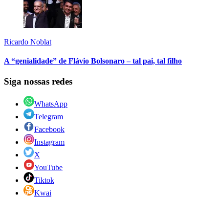
Ricardo Noblat
A “genialidade” de Flávio Bolsonaro – tal pai, tal filho
Siga nossas redes
WhatsApp
Telegram
Facebook
Instagram
X
YouTube
Tiktok
Kwai