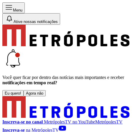
Menu
Ative nossas notificações
Você quer ficar por dentro das notícias mais importantes e receber
notificações em tempo real?
Eu quero!
Agora não
Inscreva-se no canal
MetrópolesTV no
YouTube
MetrópolesTV
Inscreva-se
na MetrópolesTV