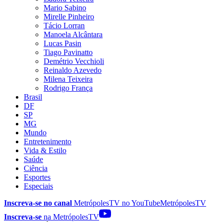
Mario Sabino
Mirelle Pinheiro
Tácio Lorran
Manoela Alcântara
Lucas Pasin
Tiago Pavinatto
Demétrio Vecchioli
Reinaldo Azevedo
Milena Teixeira
Rodrigo França
Brasil
DF
SP
MG
Mundo
Entretenimento
Vida & Estilo
Saúde
Ciência
Esportes
Especiais
Inscreva-se no canal
MetrópolesTV no
YouTube
MetrópolesTV
Inscreva-se
na MetrópolesTV